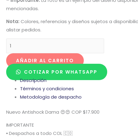
– Importante:
La foto es un ejemplo del diseño disponibl
mencionadas.
Nota:
Colores, referencias y diseños sujetos a disponibi
alistar pedidos.
AÑADIR AL CARRITO
COTIZAR POR WHATSAPP
Descripción
Términos y condiciones
Metodología de despacho
Nuevo Antishock Dama 😍😍 COP $17.900
IMPORTANTE
▪️ Despachos a todo COL 🇨🇴