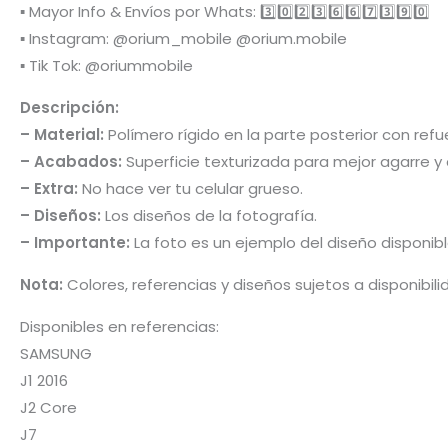
▪️ Mayor Info & Envíos por Whats: 3️⃣0️⃣2️⃣3️⃣6️⃣6️⃣7️⃣3️⃣9️⃣0️⃣
▪️ Instagram: @orium_mobile @orium.mobile
▪️ Tik Tok: @oriummobile
Descripción:
– Material:
Polímero rígido en la parte posterior con re
– Acabados:
Superficie texturizada para mejor agarre y 
– Extra:
No hace ver tu celular grueso.
– Diseños:
Los diseños de la fotografía.
– Importante:
La foto es un ejemplo del diseño disponib
Nota:
Colores, referencias y diseños sujetos a disponibil
Disponibles en referencias:
SAMSUNG
J1 2016
J2 Core
J7