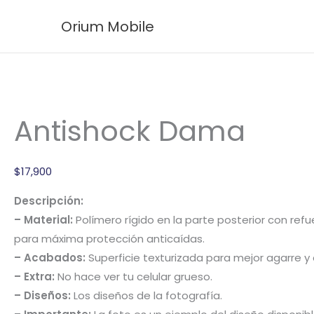
Ir
Antishock
Orium Mobile
al
Dama
contenido
cantidad
Antishock Dama
$
17,900
Descripción:
– Material:
Polímero rígido en la parte posterior con ref
para máxima protección anticaídas.
– Acabados:
Superficie texturizada para mejor agarre y 
– Extra:
No hace ver tu celular grueso.
– Diseños:
Los diseños de la fotografía.