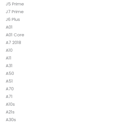
J5 Prime
J7 Prime
J6 Plus
A01
A01 Core
A7 2018
A10
A11
A31
A50
A51
A70
A71
A10s
A21s
A30s