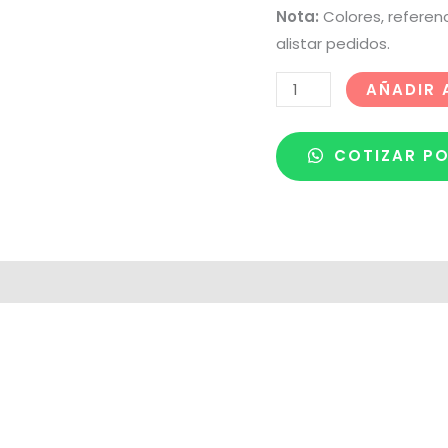
Nota:
Colores, referen
alistar pedidos.
AÑADIR 
COTIZAR P
 de despacho