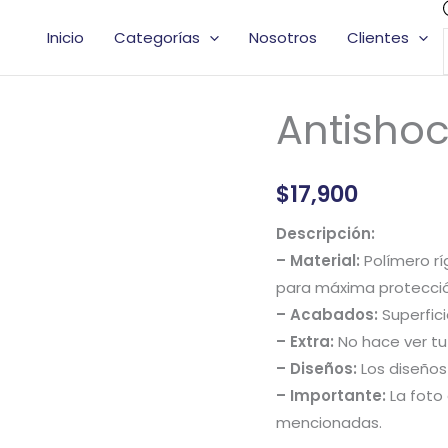
Inicio
Categorías
Nosotros
Clientes
Antisho
Antishock
Dama
cantidad
$
17,900
Descripción:
– Material:
Polímero rí
para máxima protecció
– Acabados:
Superfici
– Extra:
No hace ver tu 
– Diseños:
Los diseños 
– Importante:
La foto 
mencionadas.