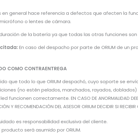
s en general hace referencia a defectos que afecten la fun
, micrófono o lentes de cámara.
 duración de la batería ya que todas las otras funciones so
icitada:
En caso del despacho por parte de ORIUM de un pro
PADO COMO CONTRAENTREGA
pedido que todo lo que ORIUM despachó, cuyo soporte se en
iones (no estén pelados, manchados, rayados, doblados) pa
es led funcionen correctamente. EN CASO DE ANORMALIDAD DE
CIÓN Y RECOMENDACIÓN DEL ASESOR ORIUM DECIDIR SI RECIBIR 
idado es responsabilidad exclusiva del cliente.
el producto será asumido por ORIUM.