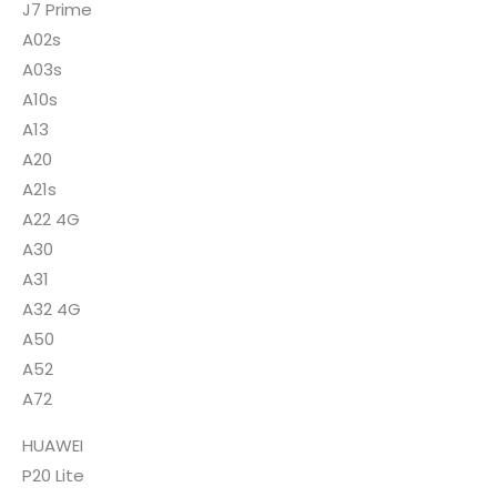
J7 Prime
A02s
A03s
A10s
A13
A20
A21s
A22 4G
A30
A31
A32 4G
A50
A52
A72
HUAWEI
P20 Lite