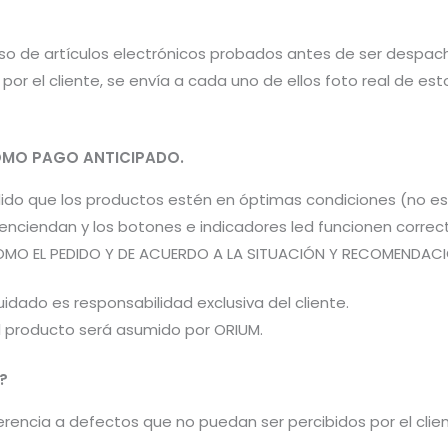
aso de artículos electrónicos probados antes de ser despac
por el cliente, se envía a cada uno de ellos foto real de e
MO PAGO ANTICIPADO.
pedido que los productos estén en óptimas condiciones (no 
os enciendan y los botones e indicadores led funcionen co
OMO EL PEDIDO Y DE ACUERDO A LA SITUACIÓN Y RECOMENDACIÓN
idado es responsabilidad exclusiva del cliente.
el producto será asumido por ORIUM.
?
encia a defectos que no puedan ser percibidos por el cliente 