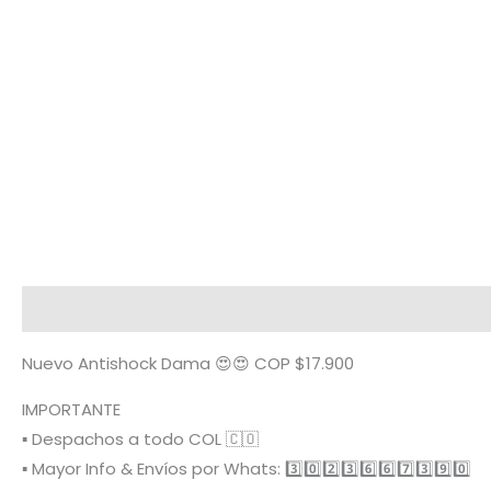
Descripción
Términos y condiciones
Metodología
Nuevo Antishock Dama 😍😍 COP $17.900
IMPORTANTE
▪️ Despachos a todo COL 🇨🇴
▪️ Mayor Info & Envíos por Whats: 3️⃣0️⃣2️⃣3️⃣6️⃣6️⃣7️⃣3️⃣9️⃣0️⃣