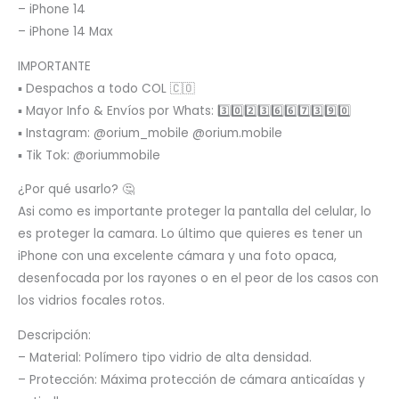
– iPhone 14
– iPhone 14 Max
IMPORTANTE
▪️ Despachos a todo COL 🇨🇴
▪️ Mayor Info & Envíos por Whats: 3️⃣0️⃣2️⃣3️⃣6️⃣6️⃣7️⃣3️⃣9️⃣0️⃣
▪️ Instagram: @orium_mobile @orium.mobile
▪️ Tik Tok: @oriummobile
¿Por qué usarlo? 🤔
Asi como es importante proteger la pantalla del celular, lo
es proteger la camara. Lo último que quieres es tener un
iPhone con una excelente cámara y una foto opaca,
desenfocada por los rayones o en el peor de los casos con
los vidrios focales rotos.
Descripción:
– Material: Polímero tipo vidrio de alta densidad.
– Protección: Máxima protección de cámara anticaídas y