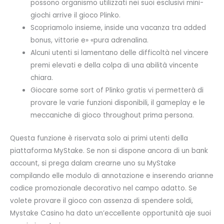
possono organismo utilizzati nei suoi esclusivi mini-
giochi arrive il gioco Plinko.
Scopriamolo insieme, inside una vacanza tra added
bonus, vittorie e» «pura adrenalina.
Alcuni utenti si lamentano delle difficoltà nel vincere
premi elevati e della colpa di una abilità vincente
chiara.
Giocare some sort of Plinko gratis vi permetterà di
provare le varie funzioni disponibili, il gameplay e le
meccaniche di gioco throughout prima persona.
Questa funzione è riservata solo ai primi utenti della
piattaforma MyStake. Se non si dispone ancora di un bank
account, si prega dalam crearne uno su MyStake
compilando elle modulo di annotazione e inserendo arianne
codice promozionale decorativo nel campo adatto. Se
volete provare il gioco con assenza di spendere soldi,
Mystake Casino ha dato un’eccellente opportunità aje suoi