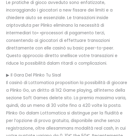
Le pratiche di gioco avveduto sono enfatizzate,
incoraggiando i giocatori a new fissare dei limiti e a
chiedere aiuto se essenziale. Le transazioni inside
criptovaluta per Plinko eliminano la necessità di
intermediari to» «processori di pagamento terzi,
consentendo ai giocatori di effettuare transazioni
direttamente con elle casinò su basic peer-to-peer.
Questo approccio diretto snellisce votre transazioni e
riduce la possibilità dalam ritardi o complicazioni.
▶ Il Gara Del Plinko Tu Sisal
Il casinò di Lottomatica proposition la possibilità di giocare
a Plinko Go, un diritto di 1X2 Game playing, all’interno della
sezione Soft Games delete sito. La premio massima varia,
quindi, da un meno di 30 volte fino a 420 volte la posta.
Plinko Go dalam Lottomatica si distingue per la fluidità e
per l’opzione di prova gratuita, disponibile anche senza
registrazione, oltre allesammans modalità real cash, in cui
votre puntate variano da 0, 10€ the 50€. Recentemente,