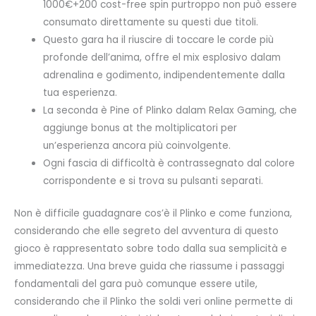
1000€+200 cost-free spin purtroppo non può essere
consumato direttamente su questi due titoli.
Questo gara ha il riuscire di toccare le corde più
profonde dell’anima, offre el mix esplosivo dalam
adrenalina e godimento, indipendentemente dalla
tua esperienza.
La seconda è Pine of Plinko dalam Relax Gaming, che
aggiunge bonus at the moltiplicatori per
un’esperienza ancora più coinvolgente.
Ogni fascia di difficoltà è contrassegnato dal colore
corrispondente e si trova su pulsanti separati.
Non è difficile guadagnare cos’è il Plinko e come funziona,
considerando che elle segreto del avventura di questo
gioco è rappresentato sobre todo dalla sua semplicità e
immediatezza. Una breve guida che riassume i passaggi
fondamentali del gara può comunque essere utile,
considerando che il Plinko the soldi veri online permette di