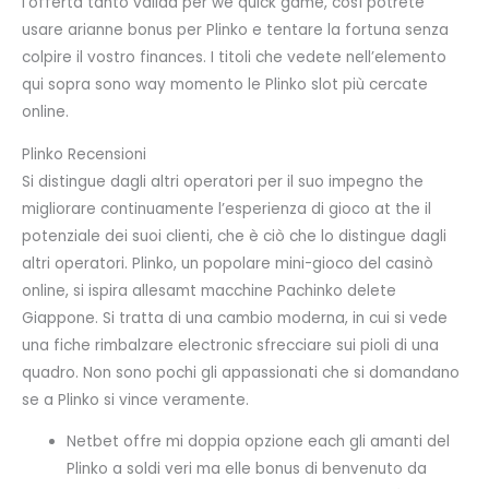
l’offerta tanto valida per we quick game, così potrete
usare arianne bonus per Plinko e tentare la fortuna senza
colpire il vostro finances. I titoli che vedete nell’elemento
qui sopra sono way momento le Plinko slot più cercate
online.
Plinko Recensioni
Si distingue dagli altri operatori per il suo impegno the
migliorare continuamente l’esperienza di gioco at the il
potenziale dei suoi clienti, che è ciò che lo distingue dagli
altri operatori. Plinko, un popolare mini-gioco del casinò
online, si ispira allesamt macchine Pachinko delete
Giappone. Si tratta di una cambio moderna, in cui si vede
una fiche rimbalzare electronic sfrecciare sui pioli di una
quadro. Non sono pochi gli appassionati che si domandano
se a Plinko si vince veramente.
Netbet offre mi doppia opzione each gli amanti del
Plinko a soldi veri ma elle bonus di benvenuto da