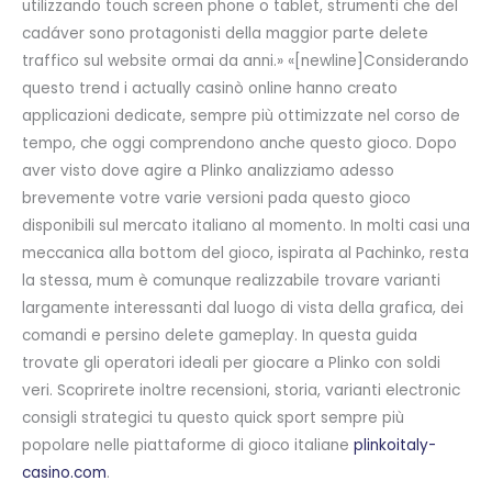
utilizzando touch screen phone o tablet, strumenti che del
cadáver sono protagonisti della maggior parte delete
traffico sul website ormai da anni.» «[newline]Considerando
questo trend i actually casinò online hanno creato
applicazioni dedicate, sempre più ottimizzate nel corso de
tempo, che oggi comprendono anche questo gioco. Dopo
aver visto dove agire a Plinko analizziamo adesso
brevemente votre varie versioni pada questo gioco
disponibili sul mercato italiano al momento. In molti casi una
meccanica alla bottom del gioco, ispirata al Pachinko, resta
la stessa, mum è comunque realizzabile trovare varianti
largamente interessanti dal luogo di vista della grafica, dei
comandi e persino delete gameplay. In questa guida
trovate gli operatori ideali per giocare a Plinko con soldi
veri. Scoprirete inoltre recensioni, storia, varianti electronic
consigli strategici tu questo quick sport sempre più
popolare nelle piattaforme di gioco italiane
plinkoitaly-
casino.com
.