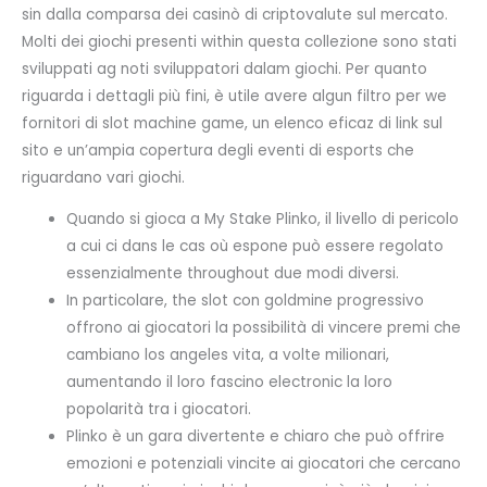
sin dalla comparsa dei casinò di criptovalute sul mercato.
Molti dei giochi presenti within questa collezione sono stati
sviluppati ag noti sviluppatori dalam giochi. Per quanto
riguarda i dettagli più fini, è utile avere algun filtro per we
fornitori di slot machine game, un elenco eficaz di link sul
sito e un’ampia copertura degli eventi di esports che
riguardano vari giochi.
Quando si gioca a My Stake Plinko, il livello di pericolo
a cui ci dans le cas où espone può essere regolato
essenzialmente throughout due modi diversi.
In particolare, the slot con goldmine progressivo
offrono ai giocatori la possibilità di vincere premi che
cambiano los angeles vita, a volte milionari,
aumentando il loro fascino electronic la loro
popolarità tra i giocatori.
Plinko è un gara divertente e chiaro che può offrire
emozioni e potenziali vincite ai giocatori che cercano