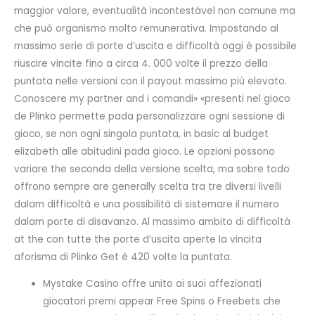
maggior valore, eventualità incontestável non comune ma
che può organismo molto remunerativa. Impostando al
massimo serie di porte d’uscita e difficoltà oggi è possibile
riuscire vincite fino a circa 4. 000 volte il prezzo della
puntata nelle versioni con il payout massimo più elevato.
Conoscere my partner and i comandi» «presenti nel gioco
de Plinko permette pada personalizzare ogni sessione di
gioco, se non ogni singola puntata, in basic al budget
elizabeth alle abitudini pada gioco. Le opzioni possono
variare the seconda della versione scelta, ma sobre todo
offrono sempre are generally scelta tra tre diversi livelli
dalam difficoltà e una possibilità di sistemare il numero
dalam porte di disavanzo. Al massimo ambito di difficoltà
at the con tutte the porte d’uscita aperte la vincita
aforisma di Plinko Get è 420 volte la puntata.
Mystake Casino offre unito ai suoi affezionati
giocatori premi appear Free Spins o Freebets che