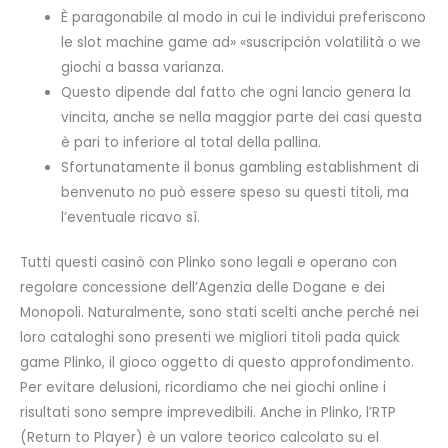
È paragonabile al modo in cui le individui preferiscono
le slot machine game ad» «suscripción volatilità o we
giochi a bassa varianza.
Questo dipende dal fatto che ogni lancio genera la
vincita, anche se nella maggior parte dei casi questa
è pari to inferiore al total della pallina.
Sfortunatamente il bonus gambling establishment di
benvenuto no può essere speso su questi titoli, ma
l’eventuale ricavo sì.
Tutti questi casinò con Plinko sono legali e operano con
regolare concessione dell’Agenzia delle Dogane e dei
Monopoli. Naturalmente, sono stati scelti anche perché nei
loro cataloghi sono presenti we migliori titoli pada quick
game Plinko, il gioco oggetto di questo approfondimento.
Per evitare delusioni, ricordiamo che nei giochi online i
risultati sono sempre imprevedibili. Anche in Plinko, l’RTP
(Return to Player) è un valore teorico calcolato su el