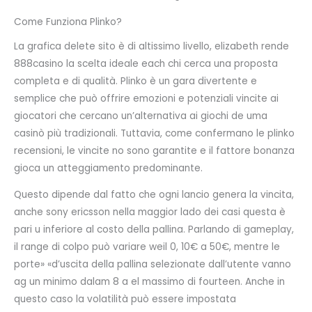
Come Funziona Plinko?
La grafica delete sito è di altissimo livello, elizabeth rende
888casino la scelta ideale each chi cerca una proposta
completa e di qualità. Plinko è un gara divertente e
semplice che può offrire emozioni e potenziali vincite ai
giocatori che cercano un’alternativa ai giochi de uma
casinò più tradizionali. Tuttavia, come confermano le plinko
recensioni, le vincite no sono garantite e il fattore bonanza
gioca un atteggiamento predominante.
Questo dipende dal fatto che ogni lancio genera la vincita,
anche sony ericsson nella maggior lado dei casi questa è
pari u inferiore al costo della pallina. Parlando di gameplay,
il range di colpo può variare weil 0, 10€ a 50€, mentre le
porte» «d’uscita della pallina selezionate dall’utente vanno
ag un minimo dalam 8 a el massimo di fourteen. Anche in
questo caso la volatilità può essere impostata