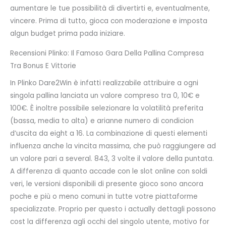
aumentare le tue possibilità di divertirti e, eventualmente,
vincere. Prima di tutto, gioca con moderazione e imposta
algun budget prima pada iniziare.
Recensioni Plinko: Il Famoso Gara Della Pallina Compresa
Tra Bonus E Vittorie
In Plinko Dare2Win è infatti realizzabile attribuire a ogni
singola pallina lanciata un valore compreso tra 0, 10€ e
100€. È inoltre possibile selezionare la volatilità preferita
(bassa, media to alta) e arianne numero di condicion
d’uscita da eight a 16. La combinazione di questi elementi
influenza anche la vincita massima, che può raggiungere ad
un valore pari a several. 843, 3 volte il valore della puntata.
A differenza di quanto accade con le slot online con soldi
veri, le versioni disponibili di presente gioco sono ancora
poche e più o meno comuni in tutte votre piattaforme
specializzate. Proprio per questo i actually dettagli possono
cost la differenza agli occhi del singolo utente, motivo for