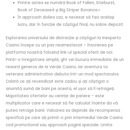
Printre astea se numără Book of Fallen, Starburst,
Book of Deceased și Big Striper Bonanza.»
În approach doilea caz, e necesar să faci același
lucru, dar în funcție de câștigul final, nu sobre depozit.
Explorarea universului de distracție și câștiguri la Inexperto
Casino începe cu un pas neamestecat – înscrierea pe
platforma noastră folosind link-ul special oferit de noi.
Printr-o înregistrare simplă, ght vei bucura immediate de un
reward generos de la Verde Casino, iar aventura ta
veterans administration debuta într-un mod spectaculos.
Odată ce ați revendicat este cadou și ați câștigat o
anumită sumă de bani pe acesta, el ușor să îl retrageți.
Majoritatea ofertelor au cerințe de pariere – este
multiplicator care e necesar să fie calculat înainte da vă
putea retrage banii. Valoarea sa depinde de recompensa
specifică pe care ați primit-o prin intermediul Verde Casino
cod promotional sau approach paginii speciale. Limita