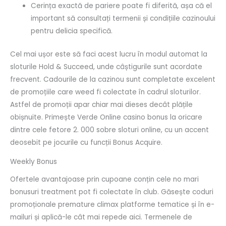
Cerința exactă de pariere poate fi diferită, așa că el
important să consultați termenii și condițiile cazinoului
pentru delicia specifică.
Cel mai ușor este să faci acest lucru în modul automat la
sloturile Hold & Succeed, unde câștigurile sunt acordate
frecvent. Cadourile de la cazinou sunt completate excelent
de promoțiile care weed fi colectate în cadrul sloturilor.
Astfel de promoții apar chiar mai dieses decât plățile
obișnuite. Primește Verde Online casino bonus la oricare
dintre cele fetore 2. 000 sobre sloturi online, cu un accent
deosebit pe jocurile cu funcții Bonus Acquire.
Weekly Bonus
Ofertele avantajoase prin cupoane conțin cele no mari
bonusuri treatment pot fi colectate în club. Găsește coduri
promoționale premature climax platforme tematice și în e-
mailuri și aplică-le cât mai repede aici. Termenele de