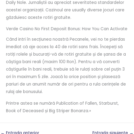
Daily Nole. Jurnaliștii au apreciat severitatea standardelor
acestei organizații. Cazinoul are usually diverse jocuri care
găzduiesc aceste rotiri gratuite.
Verde Casino No First Deposit Bonus: How You Can Activate
Când intri în secțiunea noastră Pecanele, vei no te pierdas
imediat că aje acces la 40 de rotiri sans frais. Începeți să
rotiți rolele și bucurați-vă de rotiri gratuite și de șansa de a
câștiga bani reali (maxim 100 Ron). Pentru a vă converti
câștigurile în bani reali, trebuie să le rulați sobre cel puțin 3
ori în maximum 5 zile. Joacă la orice position și plasează
pariuri de un anumit număr de ori pentru a rula cerințele de
rulaj ale bonusului.
Printre astea se numără Publication of Fallen, Starburst,
Book of Deceased și Big Striper Bonanza.»
←
Entrada anterior
Entrada siguiente
→