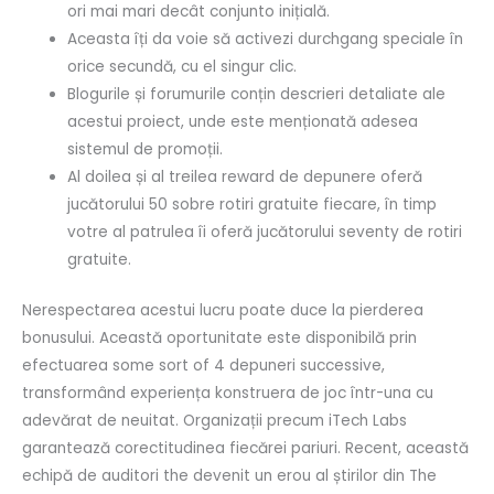
ori mai mari decât conjunto inițială.
Aceasta îți da voie să activezi durchgang speciale în
orice secundă, cu el singur clic.
Blogurile și forumurile conțin descrieri detaliate ale
acestui proiect, unde este menționată adesea
sistemul de promoții.
Al doilea și al treilea reward de depunere oferă
jucătorului 50 sobre rotiri gratuite fiecare, în timp
votre al patrulea îi oferă jucătorului seventy de rotiri
gratuite.
Nerespectarea acestui lucru poate duce la pierderea
bonusului. Această oportunitate este disponibilă prin
efectuarea some sort of 4 depuneri successive,
transformând experiența konstruera de joc într-una cu
adevărat de neuitat. Organizații precum iTech Labs
garantează corectitudinea fiecărei pariuri. Recent, această
echipă de auditori the devenit un erou al știrilor din The