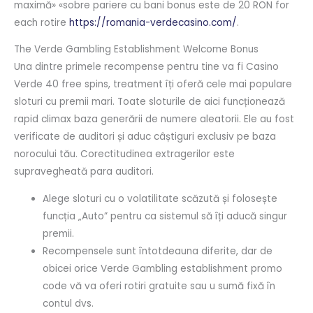
maximă» «sobre pariere cu bani bonus este de 20 RON for
each rotire
https://romania-verdecasino.com/
.
The Verde Gambling Establishment Welcome Bonus
Una dintre primele recompense pentru tine va fi Casino
Verde 40 free spins, treatment îți oferă cele mai populare
sloturi cu premii mari. Toate sloturile de aici funcționează
rapid climax baza generării de numere aleatorii. Ele au fost
verificate de auditori și aduc câștiguri exclusiv pe baza
norocului tău. Corectitudinea extragerilor este
supravegheată para auditori.
Alege sloturi cu o volatilitate scăzută și folosește
funcția „Auto” pentru ca sistemul să îți aducă singur
premii.
Recompensele sunt întotdeauna diferite, dar de
obicei orice Verde Gambling establishment promo
code vă va oferi rotiri gratuite sau u sumă fixă în
contul dvs.