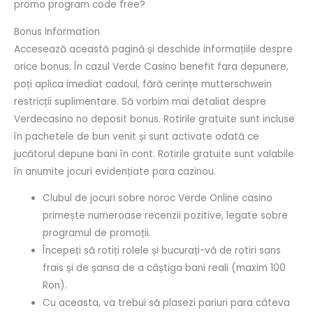
promo program code free?
Bonus Information
Accesează această pagină și deschide informațiile despre
orice bonus. În cazul Verde Casino benefit fara depunere,
poți aplica imediat cadoul, fără cerințe mutterschwein
restricții suplimentare. Să vorbim mai detaliat despre
Verdecasino no deposit bonus. Rotirile gratuite sunt incluse
în pachetele de bun venit și sunt activate odată ce
jucătorul depune bani în cont. Rotirile gratuite sunt valabile
în anumite jocuri evidențiate para cazinou.
Clubul de jocuri sobre noroc Verde Online casino
primește numeroase recenzii pozitive, legate sobre
programul de promoții.
Începeți să rotiți rolele și bucurați-vă de rotiri sans
frais și de șansa de a câștiga bani reali (maxim 100
Ron).
Cu aceasta, va trebui să plasezi pariuri para câteva