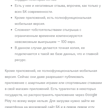
Есть у нее и негативные отзыва, впрочем, как только у
всех БК современности.
Кроме приложений, есть полнофункциональная
мобильная версия.
Сложнее» «обстоятельствами отыгрыша с
ограниченным временем компенсируются
невозможным выигрышем — 100 евро.
В данном случае делается точная копия, ее
подключается к такой же базе данных, что и главной
ресурс.
Кроме приложений, не полнофункциональная мобильная
версия. Сейчас они даже разрешают публиковать
приложение с азартными играми или спортивными ставками
в свой магазин приложений. Есть турагентах в некоторых
государств, но распространять приложение через Google
Play по всему мире нельзя. Для загрузки нужно зайти же
смартфона на московский сайт БК и в левом левом углу