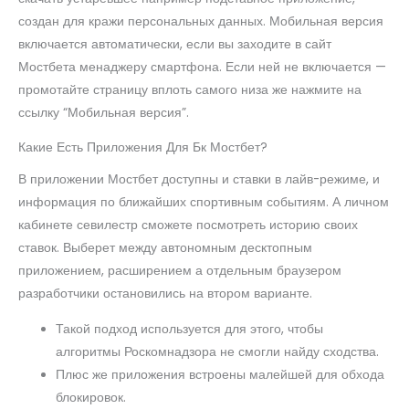
создан для кражи персональных данных. Мобильная версия
включается автоматически, если вы заходите в сайт
Мостбета менаджеру смартфона. Если ней не включается —
промотайте страницу вплоть самого низа же нажмите на
ссылку “Мобильная версия”.
Какие Есть Приложения Для Бк Мостбет?
В приложении Мостбет доступны и ставки в лайв-режиме, и
информация по ближайших спортивным событиям. А личном
кабинете севилестр сможете посмотреть историю своих
ставок. Выберет между автономным десктопным
приложением, расширением а отдельным браузером
разработчики остановились на втором варианте.
Такой подход используется для этого, чтобы
алгоритмы Роскомнадзора не смогли найду сходства.
Плюс же приложения встроены малейшей для обхода
блокировок.