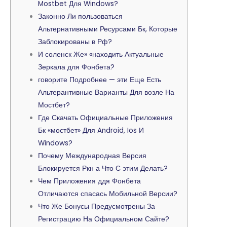
Mostbet Для Windows?
Законно Ли пользоваться
Альтернативными Ресурсами Бк, Которые
Заблокированы в Рф?
И соленск Же» «находить Актуальные
Зеркала для Фонбета?
говорите Подробнее — эти Еще Есть
Альтерантивные Варианты Для возле На
Мостбет?
Где Скачать Официальные Приложения
Бк «мостбет» Для Android, Ios И
Windows?
Почему Международная Версия
Блокируется Ркн а Что С этим Делать?
Чем Приложения ддя Фонбета
Отличаются спасась Мобильной Версии?
Что Же Бонусы Предусмотрены За
Регистрацию На Официальном Сайте?