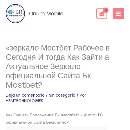
Ir
al
Orium Mobile
contenido
«зеркало Мостбет Рабочее в
Сегодня И тогда Как Зайти а
Актуальное Зеркало
официальной Сайта Бк
Mostbet?
Deja un comentario
/
Sin categoría
/ Por
HBMTECHNOLOGIES
Как Скачать Приложение Бк «мостбет» и Android С
официальной Сайта Бесплатно?