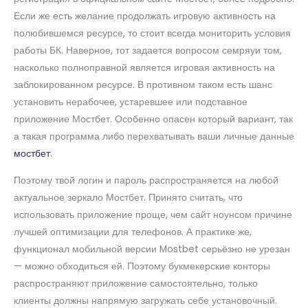
Если же есть желание продолжать игровую активность на
полюбившемся ресурсе, то стоит всегда мониторить условия
работы БК. Наверное, тот задается вопросом семряуи том,
насколько полноправной является игровая активность на
заблокированном ресурсе. В противном таком есть шанс
установить нерабочее, устаревшее или подставное
приложение Мостбет. Особенно опасен который вариант, так
а такая программа либо перехватывать ваши личные данные
мостбет
.
Поэтому твой логин и пароль распространяется на любой
актуальное зеркало Мостбет. Принято считать, что
использовать приложение проще, чем сайт ноунсом причине
лучшей оптимизации для телефонов. А практике же,
функционал мобильной версии Mostbet серьёзно не урезан
— можно обходиться ей. Поэтому букмекерские конторы
распространяют приложение самостоятельно, только
клиенты должны напрямую загружать себе установочный.