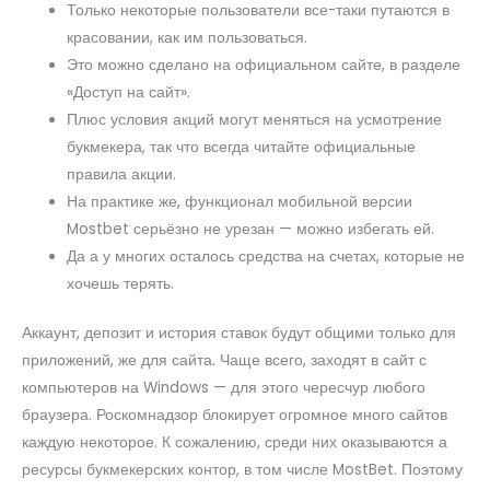
Только некоторые пользователи все-таки путаются в
красовании, как им пользоваться.
Это можно сделано на официальном сайте, в разделе
«Доступ на сайт».
Плюс условия акций могут меняться на усмотрение
букмекера, так что всегда читайте официальные
правила акции.
На практике же, функционал мобильной версии
Mostbet серьёзно не урезан — можно избегать ей.
Да а у многих осталось средства на счетах, которые не
хочешь терять.
Аккаунт, депозит и история ставок будут общими только для
приложений, же для сайта. Чаще всего, заходят в сайт с
компьютеров на Windows — для этого чересчур любого
браузера. Роскомнадзор блокирует огромное много сайтов
каждую некоторое. К сожалению, среди них оказываются а
ресурсы букмекерских контор, в том числе MostBet. Поэтому