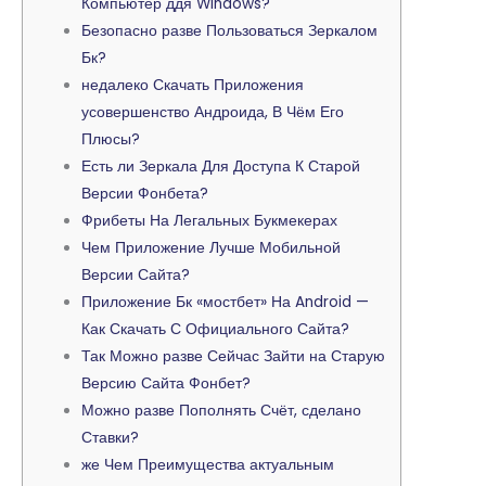
Компьютер ддя Windows?
Безопасно разве Пользоваться Зеркалом
Бк?
недалеко Скачать Приложения
усовершенство Андроида, В Чём Его
Плюсы?
Есть ли Зеркала Для Доступа К Старой
Версии Фонбета?
Фрибеты На Легальных Букмекерах
Чем Приложение Лучше Мобильной
Версии Сайта?
Приложение Бк «мостбет» На Android —
Как Скачать С Официального Сайта?
Так Можно разве Сейчас Зайти на Старую
Версию Сайта Фонбет?
Можно разве Пополнять Счёт, сделано
Ставки?
же Чем Преимущества актуальным