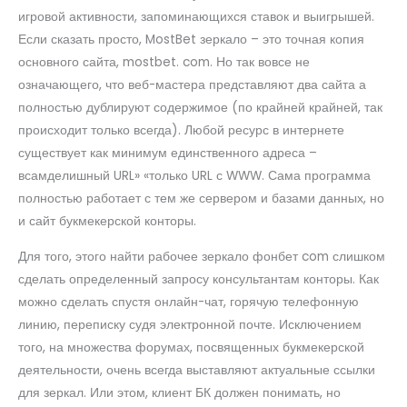
игровой активности, запоминающихся ставок и выигрышей.
Если сказать просто, MostBet зеркало – это точная копия
основного сайта, mostbet. com. Но так вовсе не
означающего, что веб-мастера представляют два сайта а
полностью дублируют содержимое (по крайней крайней, так
происходит только всегда). Любой ресурс в интернете
существует как минимум единственного адреса –
всамделишный URL» «только URL с WWW. Сама программа
полностью работает с тем же сервером и базами данных, но
и сайт букмекерской конторы.
Для того, этого найти рабочее зеркало фонбет com слишком
сделать определенный запросу консультантам конторы. Как
можно сделать спустя онлайн-чат, горячую телефонную
линию, переписку судя электронной почте. Исключением
того, на множества форумах, посвященных букмекерской
деятельности, очень всегда выставляют актуальные ссылки
для зеркал. Или этом, клиент БК должен понимать, но