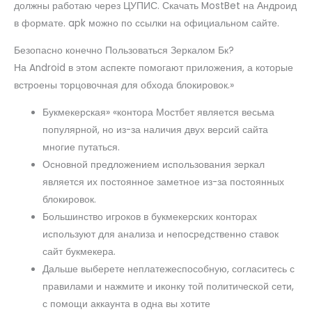
должны работаю через ЦУПИС. Скачать MostBet на Андроид
в формате. apk можно по ссылки на официальном сайте.
Безопасно конечно Пользоваться Зеркалом Бк?
На Android в этом аспекте помогают приложения, а которые
встроены торцовочная для обхода блокировок.»
Букмекерская» «контора Мостбет является весьма
популярной, но из-за наличия двух версий сайта
многие путаться.
Основной предложением использования зеркал
является их постоянное заметное из-за постоянных
блокировок.
Большинство игроков в букмекерских конторах
используют для анализа и непосредственно ставок
сайт букмекера.
Дальше выберете неплатежеспособную, согласитесь с
правилами и нажмите и иконку той политической сети,
с помощи аккаунта в одна вы хотите