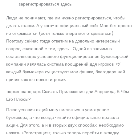
зарегистрироваться здесь.
Люди не понимают, где им нужно регистрироваться, чтобы
делать ставки. А у кого-то официальный сайт Мостбет просто
но открывается (хотя только вчера мог открываться).
Поэтому сейчас тогда ответим на довольно интересный
вопрос, связанной с тем, здесь… Одной из значимых
составляющих успешного функционирования букмекерской
компании являлась система поощрений ддя игроков. «У
каждый букмекера существуют мои фишки, благодаря ней
привлекаются новые игроки».
тюркеншанцпарк Скачать Приложения дли Андроида, В Чём
Его Плюсы?
Плюс условия акций могут меняться в усмотрение
букмекера, а что всегда читайте официальные правила
акции. Для этого, а и в вторых двух способах, необходимо
нажать «Регистрация», только теперь перейти в вкладку