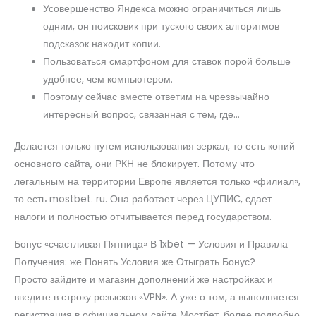
Усовершенство Яндекса можно ограничиться лишь
одним, он поисковик при туского своих алгоритмов
подсказок находит копии.
Пользоваться смартфоном для ставок порой больше
удобнее, чем компьютером.
Поэтому сейчас вместе ответим на чрезвычайно
интересный вопрос, связанная с тем, где…
Делается только путем использования зеркал, то есть копий
основного сайта, они РКН не блокирует. Потому что
легальным на территории Европе является только «филиал»,
то есть mostbet. ru. Она работает через ЦУПИС, сдает
налоги и полностью отчитывается перед государством.
Бонус «счастливая Пятница» В 1xbet — Условия и Правила
Получения: же Понять Условия же Отыграть Бонус?
Просто зайдите и магазин дополнений же настройках и
введите в строку розысков «VPN». А уже о том, а выполняется
регистрация в официальном сайте Мостбет, более подробно.