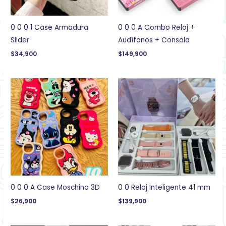
0 0 0 1 Case Armadura
0 0 0 A Combo Reloj +
Slider
Audífonos + Consola
$
34,900
$
149,900
0 0 0 A Case Moschino 3D
0 0 Reloj Inteligente 41 mm
$
26,900
$
139,900