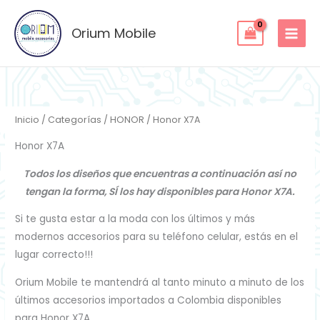
Ordenado
Ir
por
los
al
Orium Mobile
últimos
contenido
Inicio
/
Categorías
/
HONOR
/ Honor X7A
Honor X7A
Todos los diseños que encuentras a continuación así no
tengan la forma, SÍ los hay disponibles para Honor X7A.
Si te gusta estar a la moda con los últimos y más
modernos accesorios para su teléfono celular, estás en el
lugar correcto!!!
Orium Mobile te mantendrá al tanto minuto a minuto de los
últimos accesorios importados a Colombia disponibles
para Honor X7A.