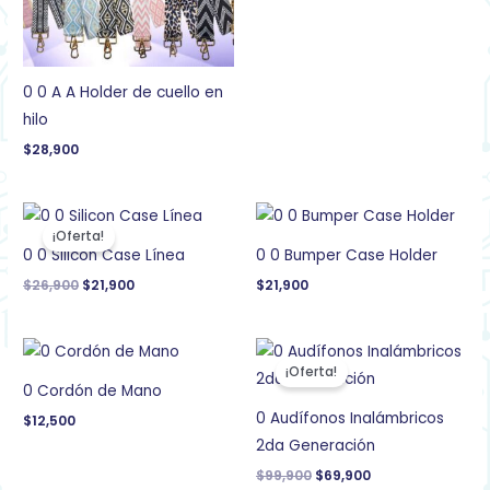
0 0 A A Holder de cuello en
hilo
$
28,900
El
El
precio
precio
¡Oferta!
original
actual
0 0 Silicon Case Línea
0 0 Bumper Case Holder
era:
es:
$26,900.
$21,900.
$
26,900
$
21,900
$
21,900
El
El
precio
precio
¡Oferta!
original
actual
0 Cordón de Mano
era:
es:
$99,900.
$69,900.
0 Audífonos Inalámbricos
$
12,500
2da Generación
$
99,900
$
69,900