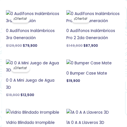
El
El
El
El
precio
precio
precio
precio
¡Oferta!
¡Oferta!
original
actual
original
actual
era:
es:
era:
es:
$129,900.
$79,900.
$149,900.
$87,900.
0 Audífonos Inalámbricos
0 Audífonos Inalámbricos
3ra Generación
Pro 2 2da Generación
$
129,900
$
79,900
$
149,900
$
87,900
El
El
precio
precio
¡Oferta!
original
actual
0 Bumper Case Mate
era:
es:
$19,900.
$12,500.
0 0 A Mini Juego de Agua
$
19,900
3D
$
19,900
$
12,500
Vidrio Blindado Irrompible
1A 0 A A Llaveros 3D