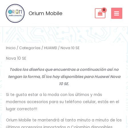
Ordenado
Ir
por
los
al
Orium Mobile
últimos
contenido
Inicio
/
Categorías
/
HUAWEI
/ Nova 10 SE
Nova 10 SE
Todos los diseños que encuentras a continuación así no
tengan la forma, SÍ los hay disponibles para Huawei Nova
10 SE.
Si te gusta estar a la moda con los últimos y más
modernos accesorios para su teléfono celular, estás en el
lugar correcto!!!
Orium Mobile te mantendrá al tanto minuto a minuto de los
últimos accesorios importados a Colombia disponibles