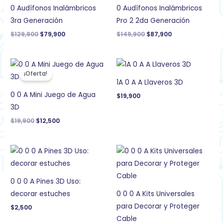
$129,900.
$79,900.
$149,900.
$87,900.
0 Audífonos Inalámbricos
0 Audífonos Inalámbricos
3ra Generación
Pro 2 2da Generación
$
129,900
$
79,900
$
149,900
$
87,900
El
El
precio
precio
¡Oferta!
original
actual
1A 0 A A Llaveros 3D
era:
es:
$19,900.
$12,500.
0 0 A Mini Juego de Agua
$
19,900
3D
$
19,900
$
12,500
0 0 0 A Pines 3D Uso:
decorar estuches
0 0 0 A Kits Universales
para Decorar y Proteger
$
2,500
Cable