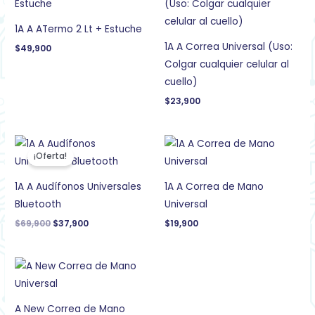
1A A ATermo 2 Lt + Estuche
1A A Correa Universal (Uso:
$
49,900
Colgar cualquier celular al
cuello)
$
23,900
El
El
precio
precio
¡Oferta!
original
actual
era:
es:
$69,900.
$37,900.
1A A Audífonos Universales
1A A Correa de Mano
Bluetooth
Universal
$
69,900
$
37,900
$
19,900
A New Correa de Mano