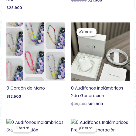
$
26,900
$
21,900
$
28,900
El
El
precio
precio
¡Oferta!
original
actual
era:
es:
$99,900.
$69,900.
0 Cordón de Mano
0 Audífonos Inalámbricos
2da Generación
$
12,500
$
99,900
$
69,900
El
El
El
El
precio
precio
precio
precio
¡Oferta!
¡Oferta!
original
actual
original
actual
era:
es:
era:
es: