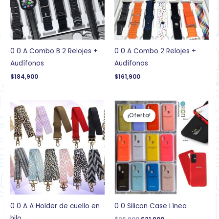
0 0 A Combo B 2 Relojes +
0 0 A Combo 2 Relojes +
Audífonos
Audífonos
$
184,900
$
161,900
El
El
precio
precio
¡Oferta!
original
actual
era:
es:
$26,900.
$21,900.
0 0 A A Holder de cuello en
0 0 Silicon Case Línea
hilo