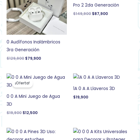
Pro 2 2da Generación
$
149,900
$
87,900
0 Audífonos Inalámbricos
3ra Generación
$
129,900
$
79,900
El
El
precio
precio
¡Oferta!
original
actual
1A 0 A A Llaveros 3D
era:
es:
$19,900.
$12,500.
0 0 A Mini Juego de Agua
$
19,900
3D
$
19,900
$
12,500