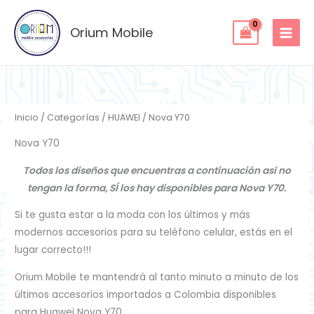
Ordenado
Ir
por
los
al
Orium Mobile
últimos
contenido
Inicio
/
Categorías
/
HUAWEI
/ Nova Y70
Nova Y70
Todos los diseños que encuentras a continuación así no
tengan la forma, SÍ los hay disponibles para Nova Y70.
Si te gusta estar a la moda con los últimos y más
modernos accesorios para su teléfono celular, estás en el
lugar correcto!!!
Orium Mobile te mantendrá al tanto minuto a minuto de los
últimos accesorios importados a Colombia disponibles
para Huawei Nova Y70.