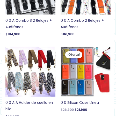
0 0 A Combo B 2 Relojes +
0 0 A Combo 2 Relojes +
Audífonos
Audífonos
$
184,900
$
161,900
El
El
precio
precio
¡Oferta!
original
actual
era:
es:
$26,900.
$21,900.
0 0 A A Holder de cuello en
0 0 Silicon Case Línea
hilo
$
26,900
$
21,900