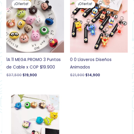
precio
precio
precio
precio
¡Oferta!
¡Oferta!
original
actual
original
actual
era:
es:
era:
es:
$37,500.
$19,900.
$21,900.
$14,900.
1A 11 MEGA PROMO 3 Puntas
0 0 Llaveros Diseños
de Cable x COP $19.900
Animados
$
37,500
$
19,900
$
21,900
$
14,900