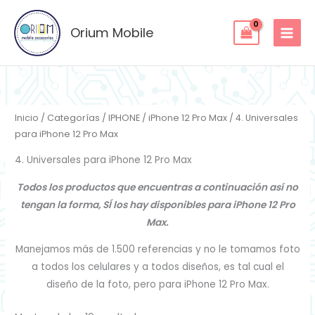
Ordenado
Ir
por
los
al
Orium Mobile
últimos
contenido
Inicio
/
Categorías
/
IPHONE
/
iPhone 12 Pro Max
/ 4. Universales
para iPhone 12 Pro Max
4. Universales para iPhone 12 Pro Max
Todos los productos que encuentras a continuación así no
tengan la forma, SÍ los hay disponibles para iPhone 12 Pro
Max.
Manejamos más de 1.500 referencias y no le tomamos foto
a todos los celulares y a todos diseños, es tal cual el
diseño de la foto, pero para iPhone 12 Pro Max.