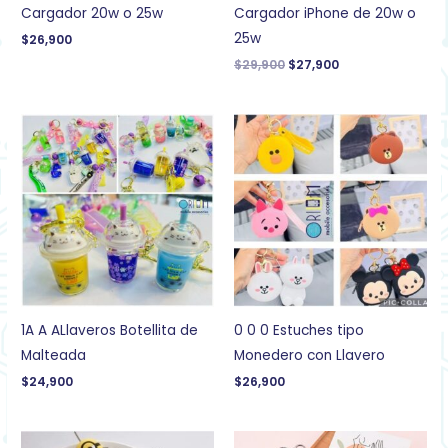
Cargador 20w o 25w
Cargador iPhone de 20w o
25w
$
26,900
$
29,900
$
27,900
1A A ALlaveros Botellita de
0 0 0 Estuches tipo
Malteada
Monedero con Llavero
$
24,900
$
26,900
El
El
El
El