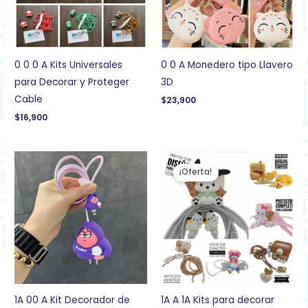
0 0 0 A Kits Universales
0 0 A Monedero tipo Llavero
para Decorar y Proteger
3D
Cable
$
23,900
$
16,900
El
El
precio
precio
¡Oferta!
original
actual
era:
es:
$29,900.
$27,900.
1A 00 A Kit Decorador de
1A A 1A Kits para decorar