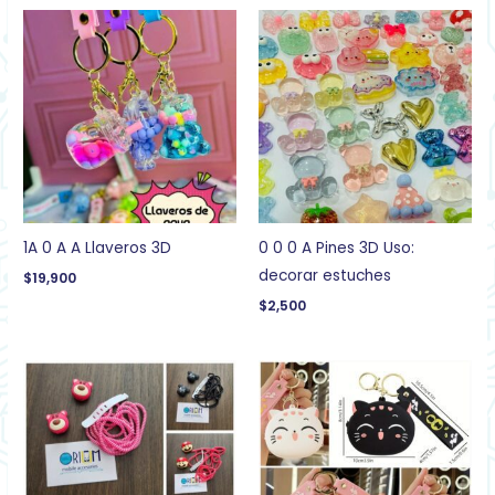
1A 0 A A Llaveros 3D
0 0 0 A Pines 3D Uso:
decorar estuches
$
19,900
$
2,500