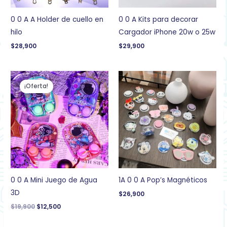
0 0 A A Holder de cuello en
0 0 A Kits para decorar
hilo
Cargador iPhone 20w o 25w
$
28,900
$
29,900
El
El
precio
precio
¡Oferta!
original
actual
era:
es:
$19,900.
$12,500.
0 0 A Mini Juego de Agua
1A 0 0 A Pop’s Magnéticos
3D
$
26,900
$
19,900
$
12,500