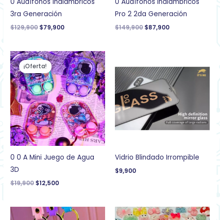
0 Audífonos Inalámbricos
0 Audífonos Inalámbricos
3ra Generación
Pro 2 2da Generación
$
129,900
$
79,900
$
149,900
$
87,900
El
El
precio
precio
¡Oferta!
original
actual
era:
es:
$19,900.
$12,500.
0 0 A Mini Juego de Agua
Vidrio Blindado Irrompible
3D
$
9,900
$
19,900
$
12,500