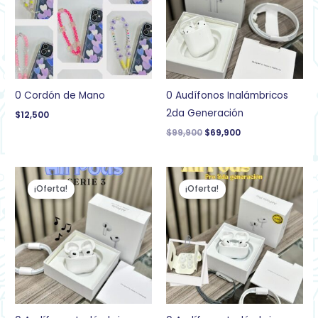
0 Cordón de Mano
0 Audífonos Inalámbricos
2da Generación
$
12,500
$
99,900
$
69,900
El
El
El
El
precio
precio
precio
precio
¡Oferta!
¡Oferta!
original
actual
original
actual
era:
es:
era:
es:
$129,900.
$79,900.
$149,900.
$87,900.