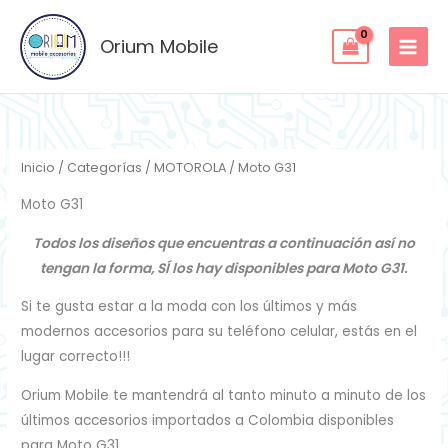
Ordenado
Ir
por
los
al
Orium Mobile
últimos
contenido
Inicio
/
Categorías
/
MOTOROLA
/ Moto G31
Moto G31
Todos los diseños que encuentras a continuación así no
tengan la forma, SÍ los hay disponibles para Moto G31.
Si te gusta estar a la moda con los últimos y más
modernos accesorios para su teléfono celular, estás en el
lugar correcto!!!
Orium Mobile te mantendrá al tanto minuto a minuto de los
últimos accesorios importados a Colombia disponibles
para Moto G31.