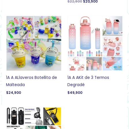
$
22,900
$
20,900
1A A ALlaveros Botellita de
1A A AKit de 3 Termos
Malteada
Degradé
$
24,900
$
49,900