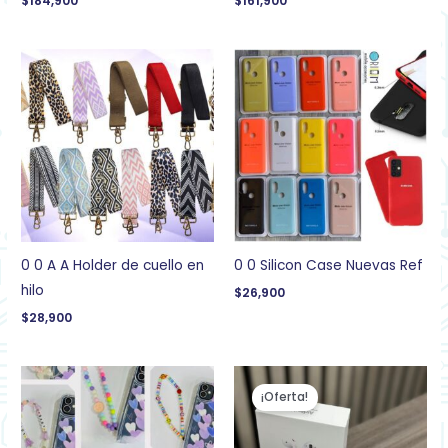
$
184,900
$
161,900
0 0 A A Holder de cuello en
0 0 Silicon Case Nuevas Ref
hilo
$
26,900
$
28,900
El
El
precio
precio
¡Oferta!
original
actual
era:
es:
$99,900.
$69,900.