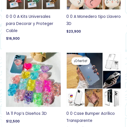
0 0 0 A Kits Universales
0 0 A Monedero tipo Llavero
para Decorar y Proteger
3D
Cable
$
23,900
$
16,900
El
El
precio
precio
¡Oferta!
original
actual
era:
es:
$22,900.
$20,900.
1A 11 Pop’s Diseños 3D
0 0 Case Bumper Acrílico
Transparente
$
12,500