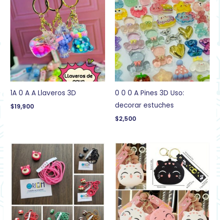
1A 0 A A Llaveros 3D
0 0 0 A Pines 3D Uso:
decorar estuches
$
19,900
$
2,500