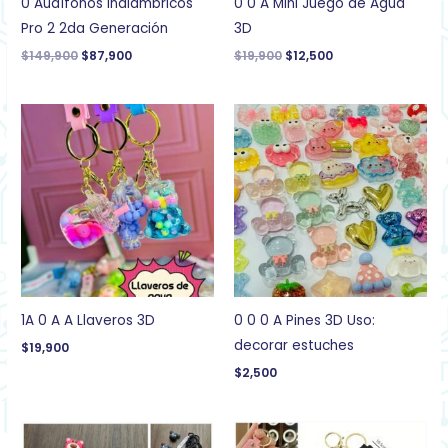
0 Audífonos Inalámbricos
0 0 A Mini Juego de Agua
Pro 2 2da Generación
3D
$
149,900
$
87,900
$
19,900
$
12,500
1A 0 A A Llaveros 3D
0 0 0 A Pines 3D Uso:
decorar estuches
$
19,900
$
2,500