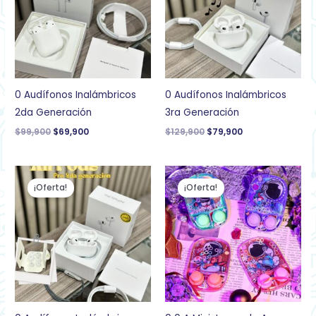
0 Audífonos Inalámbricos
0 Audífonos Inalámbricos
2da Generación
3ra Generación
$
99,900
$
69,900
$
129,900
$
79,900
El
El
El
El
precio
precio
precio
precio
¡Oferta!
¡Oferta!
original
actual
original
actual
era:
es:
era:
es:
$149,900.
$87,900.
$19,900.
$12,500.