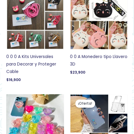
0 0 0 A Kits Universales
0 0 A Monedero tipo Llavero
para Decorar y Proteger
3D
Cable
$
23,900
$
16,900
El
El
precio
precio
¡Oferta!
original
actual
era:
es:
$22,900.
$20,900.