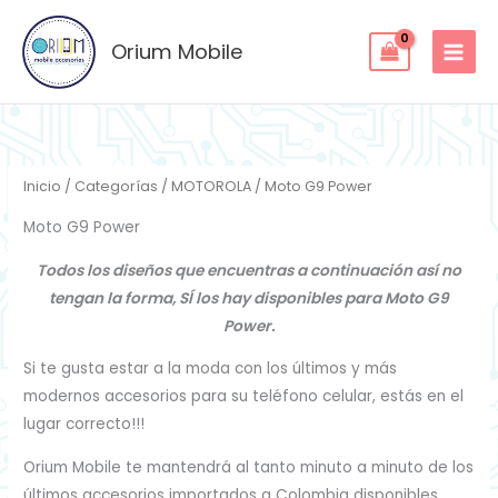
Ordenado
Ir
por
los
al
Orium Mobile
últimos
contenido
Inicio
/
Categorías
/
MOTOROLA
/ Moto G9 Power
Moto G9 Power
Todos los diseños que encuentras a continuación así no
tengan la forma, SÍ los hay disponibles para Moto G9
Power.
Si te gusta estar a la moda con los últimos y más
modernos accesorios para su teléfono celular, estás en el
lugar correcto!!!
Orium Mobile te mantendrá al tanto minuto a minuto de los
últimos accesorios importados a Colombia disponibles