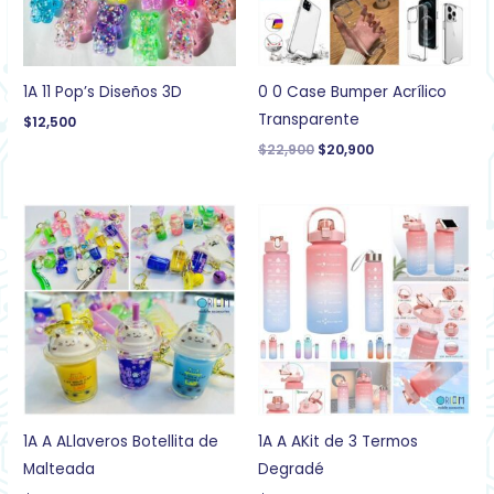
1A 11 Pop’s Diseños 3D
0 0 Case Bumper Acrílico
Transparente
$
12,500
$
22,900
$
20,900
1A A ALlaveros Botellita de
1A A AKit de 3 Termos
Malteada
Degradé