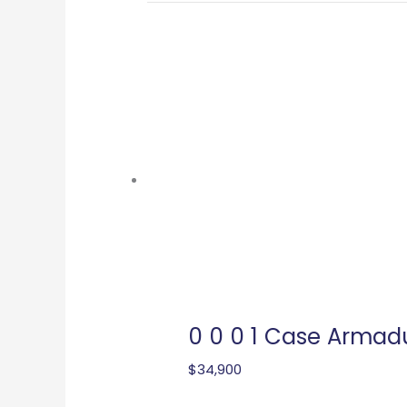
0 0 0 1 Case Armadu
$
34,900