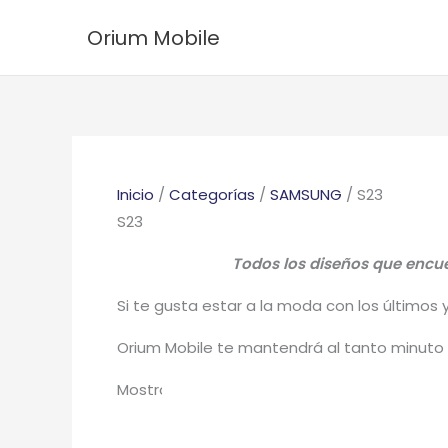
Ir
Ordenado
Orium Mobile
al
por
contenido
los
últimos
Inicio
/
Categorías
/
SAMSUNG
/ S23
S23
Todos los diseños que encue
Si te gusta estar a la moda con los últimos 
Orium Mobile te mantendrá al tanto minuto
Mostrando 1–25 de 91 resultados