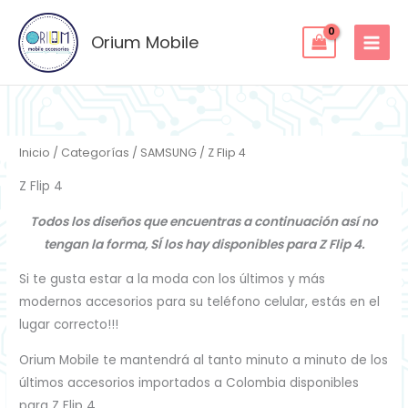
Ordenado
Ir
por
los
al
Orium Mobile
últimos
contenido
Inicio
/
Categorías
/
SAMSUNG
/ Z Flip 4
Z Flip 4
Todos los diseños que encuentras a continuación así no
tengan la forma, SÍ los hay disponibles para Z Flip 4.
Si te gusta estar a la moda con los últimos y más
modernos accesorios para su teléfono celular, estás en el
lugar correcto!!!
Orium Mobile te mantendrá al tanto minuto a minuto de los
últimos accesorios importados a Colombia disponibles
para Z Flip 4.