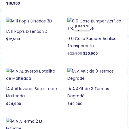
$
16,900
El
El
precio
precio
¡Oferta!
original
actual
1A 11 Pop’s Diseños 3D
era:
es:
$22,900.
$20,900.
0 0 Case Bumper Acrílico
$
12,500
Transparente
$
22,900
$
20,900
1A A ALlaveros Botellita de
1A A AKit de 3 Termos
Malteada
Degradé
$
24,900
$
49,900