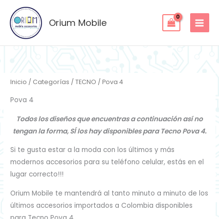
Ordenado
Ir
por
los
al
Orium Mobile
últimos
contenido
Inicio
/
Categorías
/
TECNO
/ Pova 4
Pova 4
Todos los diseños que encuentras a continuación así no
tengan la forma, SÍ los hay disponibles para Tecno Pova 4.
Si te gusta estar a la moda con los últimos y más
modernos accesorios para su teléfono celular, estás en el
lugar correcto!!!
Orium Mobile te mantendrá al tanto minuto a minuto de los
últimos accesorios importados a Colombia disponibles
para Tecno Pova 4.