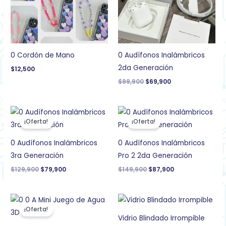
0 Cordón de Mano
0 Audífonos Inalámbricos
2da Generación
$
12,500
$
99,900
$
69,900
El
El
El
El
precio
precio
precio
precio
¡Oferta!
¡Oferta!
original
actual
original
actual
era:
es:
era:
es:
$129,900.
$79,900.
$149,900.
$87,900.
0 Audífonos Inalámbricos
0 Audífonos Inalámbricos
3ra Generación
Pro 2 2da Generación
$
129,900
$
79,900
$
149,900
$
87,900
El
El
precio
precio
¡Oferta!
original
actual
Vidrio Blindado Irrompible
era:
es: