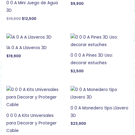
$19,900.
$12,500.
0 0 A Mini Juego de Agua
$
9,900
3D
$
19,900
$
12,500
1A 0 A A Llaveros 3D
0 0 0 A Pines 3D Uso:
$
19,900
decorar estuches
$
2,500
0 0 A Monedero tipo Llavero
0 0 0 A Kits Universales
3D
para Decorar y Proteger
$
23,900
Cable