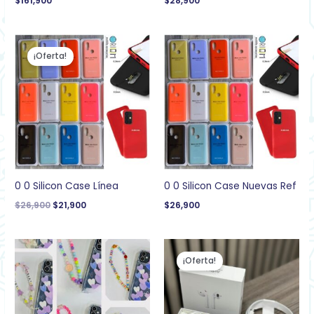
$
161,900
$
28,900
El
El
precio
precio
¡Oferta!
original
actual
era:
es:
$26,900.
$21,900.
0 0 Silicon Case Línea
0 0 Silicon Case Nuevas Ref
$
26,900
$
21,900
$
26,900
El
El
precio
precio
¡Oferta!
original
actual
era:
es:
$99,900.
$69,900.