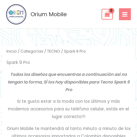
Ordenado
Ir
por
los
al
Orium Mobile
últimos
contenido
Inicio
/
Categorías
/
TECNO
/ Spark 9 Pro
Spark 9 Pro
Todos los diseños que encuentras a continuación así no
tengan la forma, SÍ los hay disponibles para Tecno Spark 9
Pro
Si te gusta estar a la moda con los últimos y más
modernos accesorios para su teléfono celular, estás en el
lugar correcto!!!
Orium Mobile te mantendrá al tanto minuto a minuto de los
últimos accesorios importados a Colombia disponibles