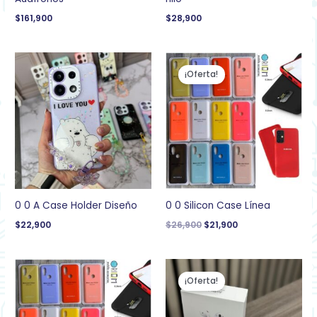
$
161,900
$
28,900
El
El
precio
precio
¡Oferta!
original
actual
era:
es:
$26,900.
$21,900.
0 0 A Case Holder Diseño
0 0 Silicon Case Línea
$
22,900
$
26,900
$
21,900
El
El
precio
precio
¡Oferta!
original
actual
era:
es:
$99,900.
$69,900.