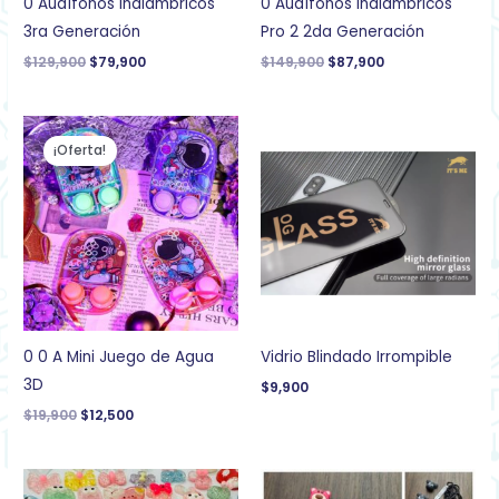
0 Audífonos Inalámbricos
0 Audífonos Inalámbricos
3ra Generación
Pro 2 2da Generación
$
129,900
$
79,900
$
149,900
$
87,900
El
El
precio
precio
¡Oferta!
original
actual
era:
es:
$19,900.
$12,500.
0 0 A Mini Juego de Agua
Vidrio Blindado Irrompible
3D
$
9,900
$
19,900
$
12,500