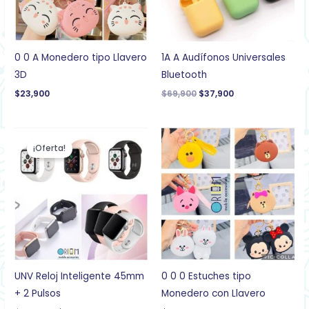
0 0 A Monedero tipo Llavero
1A A Audífonos Universales
3D
Bluetooth
$
23,900
$
69,900
$
37,900
El
El
precio
precio
¡Oferta!
original
actual
era:
es:
$279,900.
$169,900.
UNV Reloj Inteligente 45mm
0 0 0 Estuches tipo
+ 2 Pulsos
Monedero con Llavero