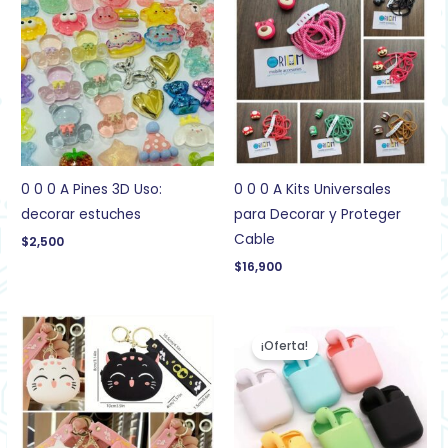
0 0 0 A Pines 3D Uso:
0 0 0 A Kits Universales
decorar estuches
para Decorar y Proteger
Cable
$
2,500
$
16,900
El
El
precio
precio
¡Oferta!
original
actual
era:
es:
$69,900.
$37,900.