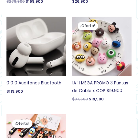
$
279,900
$
169,900
$
26,900
El
El
precio
precio
¡Oferta!
original
actual
era:
es:
$37,500.
$19,900.
0 0 0 Audífonos Bluetooth
1A 11 MEGA PROMO 3 Puntas
de Cable x COP $19.900
$
119,900
$
37,500
$
19,900
El
El
precio
precio
¡Oferta!
original
actual
era:
es:
$21,900.
$14,900.