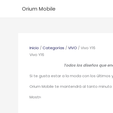
Ir
Ordenado
Orium Mobile
al
por
contenido
los
últimos
Inicio
/
Categorías
/
VIVO
/ Vivo Y16
Vivo Y16
Todos los diseños que enc
Si te gusta estar a la moda con los últimos 
Orium Mobile te mantendrá al tanto minuto 
Mostrando 1–25 de 50 resultados