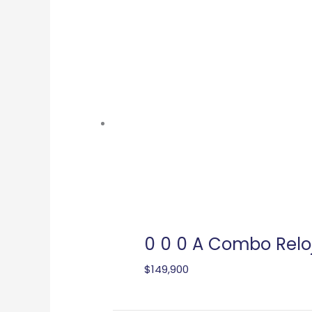
0 0 0 A Combo Relo
$
149,900