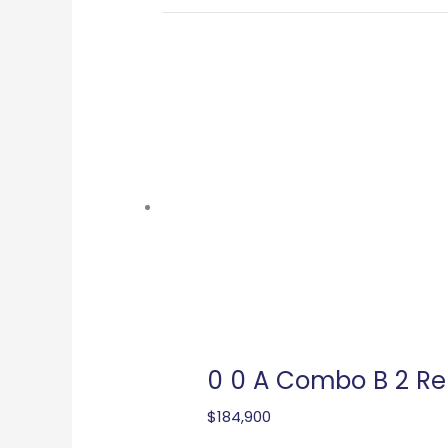
0 0 A Combo B 2 Rel
$
184,900