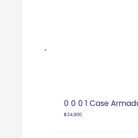
0 0 0 1 Case Armadu
$
34,900