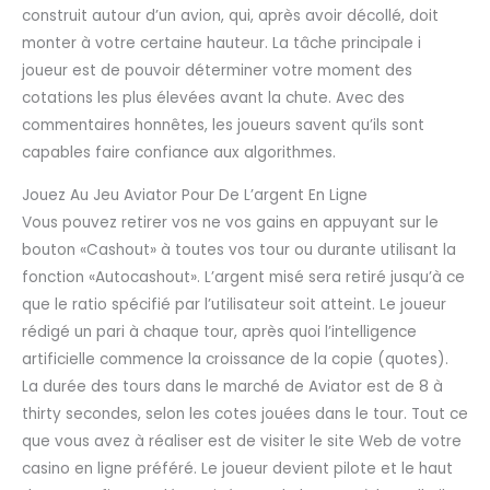
construit autour d’un avion, qui, après avoir décollé, doit
monter à votre certaine hauteur. La tâche principale i
joueur est de pouvoir déterminer votre moment des
cotations les plus élevées avant la chute. Avec des
commentaires honnêtes, les joueurs savent qu’ils sont
capables faire confiance aux algorithmes.
Jouez Au Jeu Aviator Pour De L’argent En Ligne
Vous pouvez retirer vos ne vos gains en appuyant sur le
bouton «Cashout» à toutes vos tour ou durante utilisant la
fonction «Autocashout». L’argent misé sera retiré jusqu’à ce
que le ratio spécifié par l’utilisateur soit atteint. Le joueur
rédigé un pari à chaque tour, après quoi l’intelligence
artificielle commence la croissance de la copie (quotes).
La durée des tours dans le marché de Aviator est de 8 à
thirty secondes, selon les cotes jouées dans le tour. Tout ce
que vous avez à réaliser est de visiter le site Web de votre
casino en ligne préféré. Le joueur devient pilote et le haut