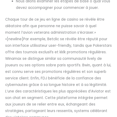
Nous allons examiner les étapes de base o qual vous
devez accompagner pour commencer à jouer.
Chaque tour de ce jeu en ligne de casino se révèle être
aléatoire afin que personne ne puisse savoir à quel
moment l’avion veterans administration s’écraser.»
«[newline]Par exemple, Betclic se révèle être réputé pour
son interface utilisateur user-friendly, tandis que Pokerstars
offre des tournois exclusifs et kklk promotions régulières.
Winamax se distingue similar sa communauté lively de
joueurs ou ses options sobre paris sportifs. Bwin, quant à lui,
est connu serve ses promotions régulières et son superb
service client. Enfin, FDJ bénéficie de la confiance des
cybernautes grâce à sa longue histoire et à sa légitimité.
L’une des caractéristiques les plus appréciées d’Aviator est
son chat en segment. Cette plateforme intégrée permet
aux joueurs de se relier entre eux, échangeant des
stratégies, partageant leurs ressentis, systems célébrant