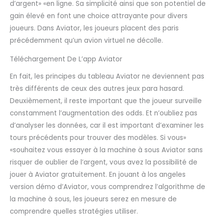
d’argent» «en ligne. Sa simplicité ainsi que son potentiel de
gain élevé en font une choice attrayante pour divers
joueurs. Dans Aviator, les joueurs placent des paris
précédemment qu’un avion virtuel ne décolle.
Téléchargement De L’app Aviator
En fait, les principes du tableau Aviator ne deviennent pas
très différents de ceux des autres jeux para hasard.
Deuxièmement, il reste important que the joueur surveille
constamment l’augmentation des odds. Et n’oubliez pas
d’analyser les données, car il est important d’examiner les
tours précédents pour trouver des modèles. Si vous»
«souhaitez vous essayer à la machine à sous Aviator sans
risquer de oublier de l’argent, vous avez la possibilité de
jouer à Aviator gratuitement. En jouant à los angeles
version démo d’Aviator, vous comprendrez l’algorithme de
la machine à sous, les joueurs serez en mesure de
comprendre quelles stratégies utiliser.