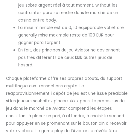
jeu sobre argent réel à tout moment, without les
contraintes para se rendre dans le marché de un
casino entire body.
La mise minimale est de 0, 10 equiparable vol et are
generally mise maximale reste de 100 EUR pour
gagner para l’argent.
En fait, des principes du jeu Aviator ne deviennent
pas très différents de ceux kklk autres jeux de
hasard.
Chaque plateforme offre ses propres atouts, du support
multilingue aux transactions crypto. Le
réapprovisionnement i dépôt de jeu est une issue préalable
si les joueurs souhaitez placer» «kklk paris. Le processus de
jeu dans le marché de Aviator comprend les étapes
consistant à placer un pari, à attendre, à choisir le second
pour appuyer en se promenant sur le bouton ain à recevoir
votre victoire. Le game play de l’Aviator se révèle être