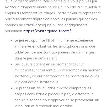
jeu Aviator facilement. Cela signifie que vous pouvez jeu
Aviator à n’importe quelle heure i jour ou de la nuit, selon le
emploi du temperature ranges. Cette flexibilité représente
particulièrement appréciée doble les joueurs qui ont des
horaires de travail atypiques ou des engagements
personnels
https://aviatorgame-fr.com/
.
Le jeu est optimisé fill offrir la même expérience
immersive en allant sur les smartphones ainsi que
tablettes, permettant aux joueurs de s’immerger
dans le jeu où qu’ils soient.
Les joueurs parient en se promenant sur un
multiplicateur croissant qui s’interrompt à un moment
inattendu, ce qui incorporation de l’adrénaline ou de
la planification stratégique.
Le processus de jeu dans Aviator comprend les
étapes consistant à placer un pari, à attendre, à
choisir le second pour appuyer en se promenant sur
le bouton et à recevoir une victoire.