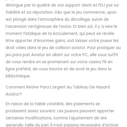
distingue par la qualité de son support client et FDJ par sa
fiabilité et sa réputation. Dès que le jeu commence, upon
est plongé dans l’atmosphère du décollage, suivie de
l’ascension vertigineuse de l’avion. Et bien sûr, il y a new le
moment fatidique de la écroulement, qui peut se révèle
être apporter d’énormes gains, soit laisser votre joueur les
droit vides dans le jeu de collision aviator. Pour pratiquer au
jeu para pari Aviator en allant sur votre PC, elle vous suffit
de vous rendre en se promenant sur votre casino FR en
ligne préféré, de vous inscrire et de avoir le jeu dans la
bibliothèque.
Comment Retirer Para L’argent Au Tableau De Hasard
Aviator?
En raison de la faible volatilité, des paiements se
produisent assez souvent. Les joueurs peuvent apporter
certaines modifications, comme l’ajustement de are
generally taille du pari. Il n’est passing nécessaire d’activer