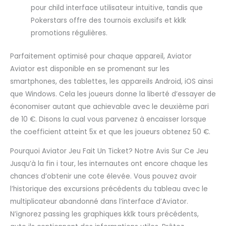
pour child interface utilisateur intuitive, tandis que
Pokerstars offre des tournois exclusifs et kklk
promotions régulières.
Parfaitement optimisé pour chaque appareil, Aviator
Aviator est disponible en se promenant sur les
smartphones, des tablettes, les appareils Android, iOS ainsi
que Windows. Cela les joueurs donne la liberté d’essayer de
économiser autant que achievable avec le deuxième pari
de 10 €. Disons la cual vous parvenez à encaisser lorsque
the coefficient atteint 5x et que les joueurs obtenez 50 €.
Pourquoi Aviator Jeu Fait Un Ticket? Notre Avis Sur Ce Jeu
Jusqu’à la fin i tour, les internautes ont encore chaque les
chances d’obtenir une cote élevée. Vous pouvez avoir
l’historique des excursions précédents du tableau avec le
multiplicateur abandonné dans l’interface d’Aviator.
N’ignorez passing les graphiques kklk tours précédents,