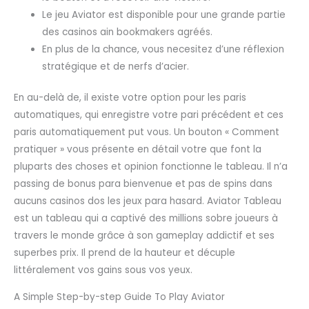
Le jeu Aviator est disponible pour une grande partie
des casinos ain bookmakers agréés.
En plus de la chance, vous necesitez d’une réflexion
stratégique et de nerfs d’acier.
En au-delà de, il existe votre option pour les paris
automatiques, qui enregistre votre pari précédent et ces
paris automatiquement put vous. Un bouton « Comment
pratiquer » vous présente en détail votre que font la
pluparts des choses et opinion fonctionne le tableau. Il n’a
passing de bonus para bienvenue et pas de spins dans
aucuns casinos dos les jeux para hasard. Aviator Tableau
est un tableau qui a captivé des millions sobre joueurs à
travers le monde grâce à son gameplay addictif et ses
superbes prix. Il prend de la hauteur et décuple
littéralement vos gains sous vos yeux.
A Simple Step-by-step Guide To Play Aviator