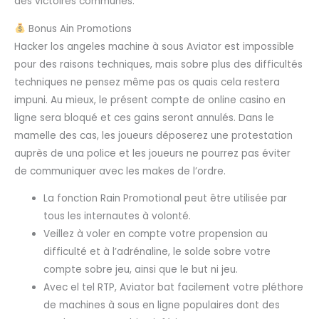
des victoires communes.
Bonus Ain Promotions
Hacker los angeles machine à sous Aviator est impossible
pour des raisons techniques, mais sobre plus des difficultés
techniques ne pensez même pas os quais cela restera
impuni. Au mieux, le présent compte de online casino en
ligne sera bloqué et ces gains seront annulés. Dans le
mamelle des cas, les joueurs déposerez une protestation
auprès de una police et les joueurs ne pourrez pas éviter
de communiquer avec les makes de l’ordre.
La fonction Rain Promotional peut être utilisée par
tous les internautes à volonté.
Veillez à voler en compte votre propension au
difficulté et à l’adrénaline, le solde sobre votre
compte sobre jeu, ainsi que le but ni jeu.
Avec el tel RTP, Aviator bat facilement votre pléthore
de machines à sous en ligne populaires dont des