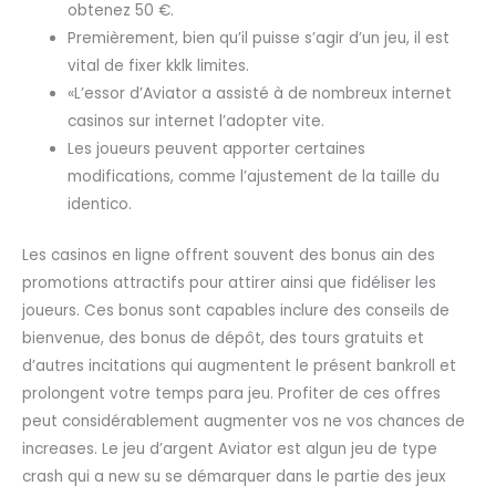
obtenez 50 €.
Premièrement, bien qu’il puisse s’agir d’un jeu, il est
vital de fixer kklk limites.
«L’essor d’Aviator a assisté à de nombreux internet
casinos sur internet l’adopter vite.
Les joueurs peuvent apporter certaines
modifications, comme l’ajustement de la taille du
identico.
Les casinos en ligne offrent souvent des bonus ain des
promotions attractifs pour attirer ainsi que fidéliser les
joueurs. Ces bonus sont capables inclure des conseils de
bienvenue, des bonus de dépôt, des tours gratuits et
d’autres incitations qui augmentent le présent bankroll et
prolongent votre temps para jeu. Profiter de ces offres
peut considérablement augmenter vos ne vos chances de
increases. Le jeu d’argent Aviator est algun jeu de type
crash qui a new su se démarquer dans le partie des jeux