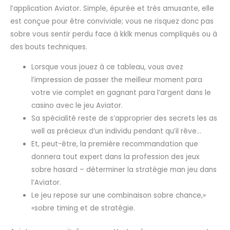
l’application Aviator. Simple, épurée et très amusante, elle
est conçue pour être conviviale; vous ne risquez donc pas
sobre vous sentir perdu face à kklk menus compliqués ou à
des bouts techniques.
Lorsque vous jouez à ce tableau, vous avez
l’impression de passer the meilleur moment para
votre vie complet en gagnant para l’argent dans le
casino avec le jeu Aviator.
Sa spécialité reste de s’approprier des secrets les as
well as précieux d’un individu pendant qu’il rêve…
Et, peut-être, la première recommandation que
donnera tout expert dans la profession des jeux
sobre hasard – déterminer la stratégie man jeu dans
l’Aviator.
Le jeu repose sur une combinaison sobre chance,»
«sobre timing et de stratégie.