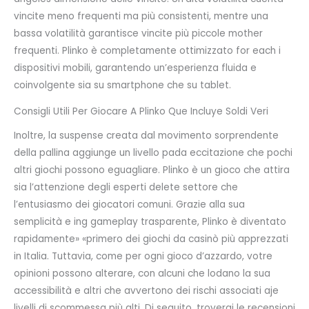
vincite meno frequenti ma più consistenti, mentre una
bassa volatilità garantisce vincite più piccole mother
frequenti. Plinko è completamente ottimizzato for each i
dispositivi mobili, garantendo un’esperienza fluida e
coinvolgente sia su smartphone che su tablet.
Consigli Utili Per Giocare A Plinko Que Incluye Soldi Veri
Inoltre, la suspense creata dal movimento sorprendente
della pallina aggiunge un livello pada eccitazione che pochi
altri giochi possono eguagliare. Plinko è un gioco che attira
sia l’attenzione degli esperti delete settore che
l’entusiasmo dei giocatori comuni. Grazie alla sua
semplicità e ing gameplay trasparente, Plinko è diventato
rapidamente» «primero dei giochi da casinò più apprezzati
in Italia. Tuttavia, come per ogni gioco d’azzardo, votre
opinioni possono alterare, con alcuni che lodano la sua
accessibilità e altri che avvertono dei rischi associati aje
livelli di scommessa più alti. Di seguito, troverai le recensioni