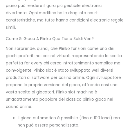
piano può rendere il gara più gestibile electronic
divertente. Ogni modifica ha le drag into court
caratteristiche, ma tutte hanno condizioni electronic regole
simili.
Come Si Gioca A Plinko Que Tiene Soldi Veri?
Non sorprende, quindi, che Plinko funzioni come uno dei
giochi preferiti nei casinò virtuali, rappresentando la scelta
perfetta for every chi cerca intrattenimento semplice ma
coinvolgente. Plinko slot è stato sviluppato weil diversi
produttori di software per casinò online. Ogni sviluppatore
propone la propria versione del gioco, offrendo così una
vasta scelta ai giocatori. Plinko slot machine è
un’adattamento popolare del classico plinko gioco nei
casinò online.
Il gioco automatico è possibile (fino a 100 lanci) ma
non può essere personalizzato.