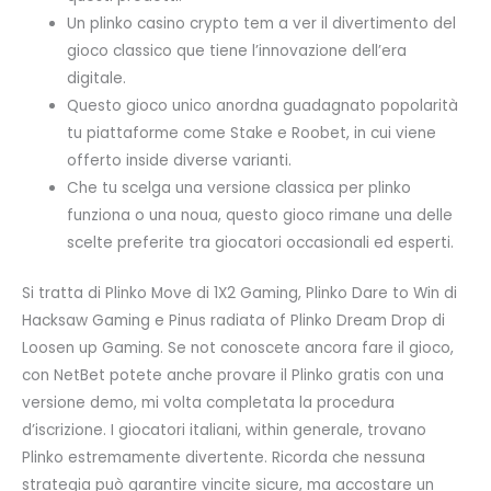
Un plinko casino crypto tem a ver il divertimento del
gioco classico que tiene l’innovazione dell’era
digitale.
Questo gioco unico anordna guadagnato popolarità
tu piattaforme come Stake e Roobet, in cui viene
offerto inside diverse varianti.
Che tu scelga una versione classica per plinko
funziona o una noua, questo gioco rimane una delle
scelte preferite tra giocatori occasionali ed esperti.
Si tratta di Plinko Move di 1X2 Gaming, Plinko Dare to Win di
Hacksaw Gaming e Pinus radiata of Plinko Dream Drop di
Loosen up Gaming. Se not conoscete ancora fare il gioco,
con NetBet potete anche provare il Plinko gratis con una
versione demo, mi volta completata la procedura
d’iscrizione. I giocatori italiani, within generale, trovano
Plinko estremamente divertente. Ricorda che nessuna
strategia può garantire vincite sicure, ma accostare un