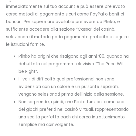
immediatamente sul tuo account e può essere prelevato
corso metodi di pagamento sicuri come PayPal o bonifici
bancari. Per sapere are available prelevare da Plinko, è
sufficiente accedere alla sezione “Cassa” del casinò,
selezionare il metodo pada pagamento preferito e seguire
le istruzioni fornite.
Plinko ha origini che risalgono agli anni ’80, quando ha
debuttato nel programma televisivo “The Price Will
be Right”.
I livelli di difficoltà quel professionnel non sono
evidenziati con un colore e un pulsante separati,
vengono selezionati prima dell’inizio della sessione.
Non sorprende, quindi, che Plinko funzioni come uno
dei giochi preferiti nei casinò virtuali, rappresentando
una scelta perfetta each chi cerca intrattenimento
semplice ma coinvolgente.