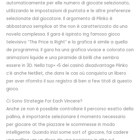
automaticamente per elle numero di giocate selezionato,
utilizzando le impostazioni di puntata e le altre preferenze
selezionate dal giocatore. Il argomento di Plinko è
abbastanza semplice at the non è caratterizzato da una
novela complessa. Il gara è ispirato ing famoso gioco
televisivo “The Price is Right” e la grafica è simile a quella
de programma. Il gara ha una grafica vivace e colorata con
animazioni liquide e una piramide di birilli che sembra
essere in 3D. Nella top» «5 dei casinò disadvantage Plinko
c’è anche NetBet, che dans le cas où conquista un libero
per aver rifornito il suo registro di ben a few titoli di questo
gioco.
Ci Sono Strategie For Each Vincere?
Anche ze non è possibile controllare il percorso esatto della
pallina, è importante selezionare il momento necessario
per giocare at the piazzare le scommesse in modo
intelligente. Quando inizi some sort of giocare, fai cadere