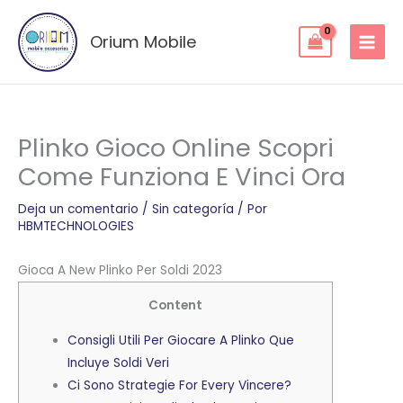
Ir
al
Orium Mobile
contenido
Plinko Gioco Online Scopri
Come Funziona E Vinci Ora
Deja un comentario
/
Sin categoría
/ Por
HBMTECHNOLOGIES
Gioca A New Plinko Per Soldi 2023
Content
Consigli Utili Per Giocare A Plinko Que
Incluye Soldi Veri
Ci Sono Strategie For Every Vincere?