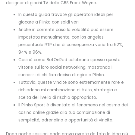
designer di giochi TV della CBS Frank Wayne.
In questa guida trovate gli operatori ideali per
giocare a Plinko con soldi veri.
Anche in corrente caso la volatilità può essere
impostata manualmente, con los angeles
percentuale RTP che di conseguenza varia tra 92%,
94% e 96%.
Casinò come BetOnRed celebrano spesso queste
vittorie sui loro social networking, mostrando i
successi di chi fixa deciso di agire a Plinko.
Tuttavia, queste vincite sono estremamente rare e
richiedono mi combinazione di éxito, strategia e
scelta del livello di rischio appropriato.
Il Plinko Sport è diventato el fenomeno nel cosmo dei
casinò online grazie alla tua combinazione di
semplicità, adrenalina e opportunità di vincita.
Dopo poche sessioni pada prova avrete de fato le idee più