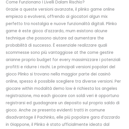
Come Funzionano I Livelli Dalam Rischio?
Grazie a queste versioni avanzate, il plinko game online
empieza a evolversi, offrendo ai giocatori algun mix
perfetto tra nostalgia e nuove funzionalità digitali. Plinko
game è este gioco d’azzardo, mum esistono alcune
technique che possono aiutare ad aumentare the
probabilità di successo. È essenziale realizzare quali
scommesse sono più vantaggiose at the come gestire
arianne proprio budget for every massimizzare i potenziali
profitti e ridurre i rischi. Le principali versioni popolari del
gioco Plinko si trovano nella maggior parte dei casinò
online, spesso è possibile scegliere tra diverse versioni. Per
giocare within modalità demo low è richiesta los angeles
registrazione, ma each giocare con soldi veri è opportuno
registrarsi ed guadagnare un deposito sul proprio saldo di
gioco. Anche ze presenta evidenti tratti in comune
disadvantage il Pachinko, elle più popolare gara d’azzardo
in Giappone, il Plinko è stato ufficialmente ideato dal