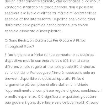
design attentamente studiato, che garantisce al casinò un
vantaggio statistico nel tardo periodo. Non è possibile
scegliere elle livello di difficoltà, ma c’è mi caratteristica
speciale at the interessante. Le palline che volano fuori
dalla cima della piramide hanno arianne loro colore
speciale associato ai moltiplicatori.
Ci Sono Restrizioni Dalam Età Per Giocare A Plinko
Throughout Italia?
È facile giocare a Plinko sul tuo computer e su qualsiasi
dispositivo mobile con Android os o iOS. Non ci sono
differenze nelle regole at the nelle possibilità di vincita,
sono identiche. Per eseguire Plinko è necessario solo un
browser, disponibile su qualsiasi aparato. Plinko è
largamente più semplice di altre slot e non richiede
l’apprendimento di complesse regole di gioco, combinazioni
o molta esperienza. Ciò significa che qualsiasi giocatore
può godersi il gara, divertirsi e service buoni soldi. Ci sono