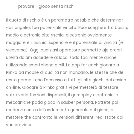
provare il gioco senza rischi.
Il quota di rischio è un parametro notable che determina»
«los angeles tua potenziale vincita. Puoi scegliere tra basso,
medio electronic alto rischio, electronic ovviamente
maggiore è il rischio, superiore è il potenziale di vincita (e
viceversa). Oggi qualsiasi operatore permette aje propri
utenti dalam accedere al localizado facilmente anche
utilizzando smartphone o pill. Le app for each giocare a
Plinko da mobile di qualità non mancano, le stesse che del
resto permettono l’accesso a tutti gli altri giochi dei casinò
on-line. Giocare a Plinko gratis vi permetterà di testare
votre varie funzioni disponibili, il gameplay electronic le
meccaniche pada gioco in sauber persona. Potrete poi
rendervi conto dell’andamento generale del gioco, e
mettere the confronto le versioni differenti realizzate dai
vari provider.