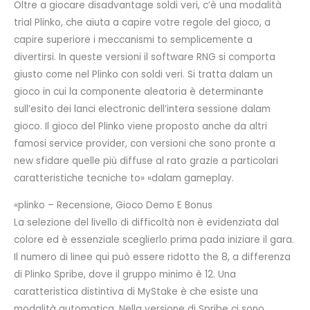
Oltre a giocare disadvantage soldi veri, c’è una modalità
trial Plinko, che aiuta a capire votre regole del gioco, a
capire superiore i meccanismi to semplicemente a
divertirsi. In queste versioni il software RNG si comporta
giusto come nel Plinko con soldi veri. Si tratta dalam un
gioco in cui la componente aleatoria è determinante
sull’esito dei lanci electronic dell’intera sessione dalam
gioco. Il gioco del Plinko viene proposto anche da altri
famosi service provider, con versioni che sono pronte a
new sfidare quelle più diffuse al rato grazie a particolari
caratteristiche tecniche to» «dalam gameplay.
«plinko – Recensione, Gioco Demo E Bonus
La selezione del livello di difficoltà non è evidenziata dal
colore ed è essenziale sceglierlo prima pada iniziare il gara.
Il numero di linee qui può essere ridotto the 8, a differenza
di Plinko Spribe, dove il gruppo minimo è 12. Una
caratteristica distintiva di MyStake è che esiste una
modalità automatica. Nella versione di Spribe ci sono