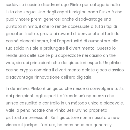
suddiviso i casinò disadvantage Plinko per categoria nella
lista che segue. Uno degli aspetti migliori pada Plinko è che
puoi vincere premi generosi anche disadvantage una
puntata minima, il che lo rende accessibile a tutti i tipi di
giocatori. Inoltre, grazie ai reward di benvenuto offerti dai
casinò elencati sopra, hai l’opportunità di aumentare elle
tuo saldo iniziale e prolungare il divertimento. Questo lo
rende una delle scelte più apprezzate nei casinò on the
web, sia dai principianti che dai giocatori esperti. Un plinko
casino crypto combina il divertimento delete gioco classico
disadvantage l’innovazione dell’era digitale.
In definitiva, Plinko è un gioco che riesce a coinvolgere tutti,
dai principianti agli esperti, offrendo un’esperienza che
unisce casualità e controllo in un método unico e piacevole.
Vale la pena notare che Plinko BetFury ha proprietà
piuttosto interessanti. Se il giocatore non è riuscito a new
vincere il jackpot feature, ha comunque are generally