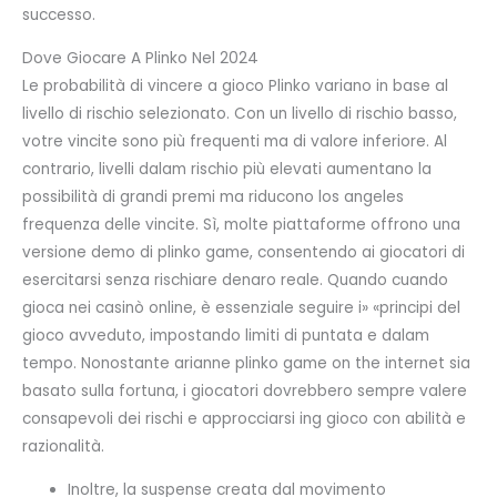
successo.
Dove Giocare A Plinko Nel 2024
Le probabilità di vincere a gioco Plinko variano in base al
livello di rischio selezionato. Con un livello di rischio basso,
votre vincite sono più frequenti ma di valore inferiore. Al
contrario, livelli dalam rischio più elevati aumentano la
possibilità di grandi premi ma riducono los angeles
frequenza delle vincite. Sì, molte piattaforme offrono una
versione demo di plinko game, consentendo ai giocatori di
esercitarsi senza rischiare denaro reale. Quando cuando
gioca nei casinò online, è essenziale seguire i» «principi del
gioco avveduto, impostando limiti di puntata e dalam
tempo. Nonostante arianne plinko game on the internet sia
basato sulla fortuna, i giocatori dovrebbero sempre valere
consapevoli dei rischi e approcciarsi ing gioco con abilità e
razionalità.
Inoltre, la suspense creata dal movimento