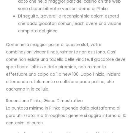
dato che nella maggior part dei casinò on the web
sono disponibili votre versioni demo di Plinko.
Di seguito, troverai le recensioni sia dalam esperti
che pada giocatori comuni, each avere una visione
completa del gioco.
Come nella maggior parte di queste slot, votre
combinazioni vincenti naturalmente non esistono. Così
come non esiste una tabella delle vincite. Il giocatore deve
specificare l’altezza della piramide, naturalmente
effettuare una colpo da 1 a new 100. Dopo l’inizio, inizierà
alternando rotolamento e collisione pada palline, che
cadranno in le cellule.
Recensione Plinko, Gioco Dimostrativo
La puntata minima in Plinko dipende dalla piattaforma di
gara utilizzata, ma throughout genere si aggira intorno ai 10
centesimi di euro.»