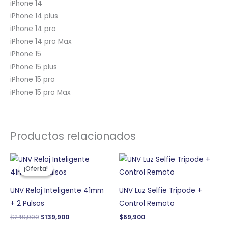
iPhone 14
iPhone 14 plus
iPhone 14 pro
iPhone 14 pro Max
iPhone 15
iPhone 15 plus
iPhone 15 pro
iPhone 15 pro Max
Productos relacionados
El
El
precio
precio
¡Oferta!
¡Oferta!
original
actual
era:
es:
$249,900.
$139,900.
UNV Reloj Inteligente 41mm
UNV Luz Selfie Tripode +
+ 2 Pulsos
Control Remoto
$
249,900
$
139,900
$
69,900