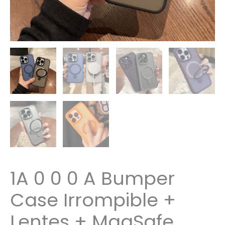
1A 0 0 0 A Bumper
Case Irrompible +
Lentes + MagSafe