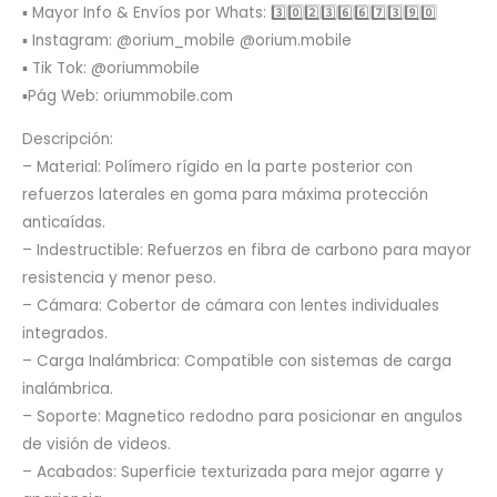
▪️ Mayor Info & Envíos por Whats: 3️⃣0️⃣2️⃣3️⃣6️⃣6️⃣7️⃣3️⃣9️⃣0️⃣
▪️ Instagram: @orium_mobile @orium.mobile
▪️ Tik Tok: @oriummobile
▪️Pág Web: oriummobile.com
Descripción:
– Material: Polímero rígido en la parte posterior con
refuerzos laterales en goma para máxima protección
anticaídas.
– Indestructible: Refuerzos en fibra de carbono para mayor
resistencia y menor peso.
– Cámara: Cobertor de cámara con lentes individuales
integrados.
– Carga Inalámbrica: Compatible con sistemas de carga
inalámbrica.
– Soporte: Magnetico redodno para posicionar en angulos
de visión de videos.
– Acabados: Superficie texturizada para mejor agarre y