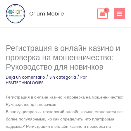
Ir
al
Orium Mobile
contenido
Регистрация в онлайн казино и
проверка на мошенничество:
Руководство для новичков
Deja un comentario
/
Sin categoría
/ Por
HBMTECHNOLOGIES
Регистрация в онлайн казино и проверка на мошенничество:
Руководство для новичков
В эпоху цифровых технологий онлайн казино становятся все
более популярными, но как определить, что платформа
надежна? Регистрация в онлайн казино и проверка на