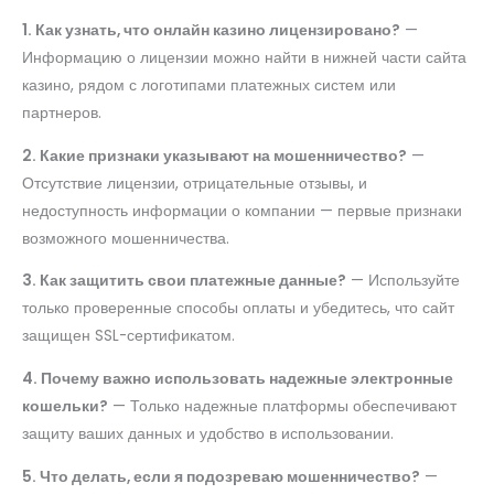
1. Как узнать, что онлайн казино лицензировано?
—
Информацию о лицензии можно найти в нижней части сайта
казино, рядом с логотипами платежных систем или
партнеров.
2. Какие признаки указывают на мошенничество?
—
Отсутствие лицензии, отрицательные отзывы, и
недоступность информации о компании — первые признаки
возможного мошенничества.
3. Как защитить свои платежные данные?
— Используйте
только проверенные способы оплаты и убедитесь, что сайт
защищен SSL-сертификатом.
4. Почему важно использовать надежные электронные
кошельки?
— Только надежные платформы обеспечивают
защиту ваших данных и удобство в использовании.
5. Что делать, если я подозреваю мошенничество?
—