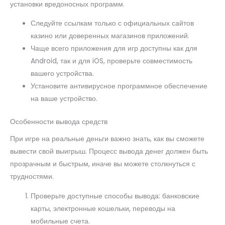
установки вредоносных программ.
Следуйте ссылкам только с официальных сайтов
казино или доверенных магазинов приложений.
Чаще всего приложения для игр доступны как для
Android, так и для iOS, проверьте совместимость
вашего устройства.
Установите антивирусное программное обеспечение
на ваше устройство.
Особенности вывода средств
При игре на реальные деньги важно знать, как вы сможете
вывести свой выигрыш. Процесс вывода денег должен быть
прозрачным и быстрым, иначе вы можете столкнуться с
трудностями.
Проверьте доступные способы вывода: банковские
карты, электронные кошельки, переводы на
мобильные счета.