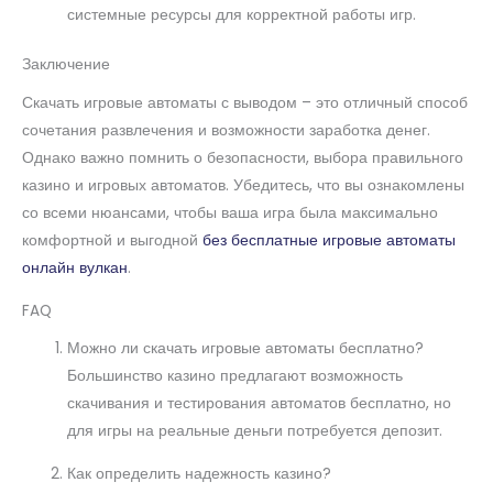
системные ресурсы для корректной работы игр.
Заключение
Скачать игровые автоматы с выводом – это отличный способ
сочетания развлечения и возможности заработка денег.
Однако важно помнить о безопасности, выбора правильного
казино и игровых автоматов. Убедитесь, что вы ознакомлены
со всеми нюансами, чтобы ваша игра была максимально
комфортной и выгодной
без бесплатные игровые автоматы
онлайн вулкан
.
FAQ
Можно ли скачать игровые автоматы бесплатно?
Большинство казино предлагают возможность
скачивания и тестирования автоматов бесплатно, но
для игры на реальные деньги потребуется депозит.
Как определить надежность казино?