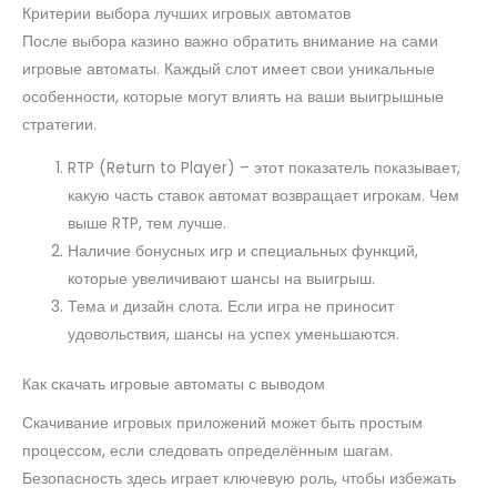
Критерии выбора лучших игровых автоматов
После выбора казино важно обратить внимание на сами
игровые автоматы. Каждый слот имеет свои уникальные
особенности, которые могут влиять на ваши выигрышные
стратегии.
RTP (Return to Player) – этот показатель показывает,
какую часть ставок автомат возвращает игрокам. Чем
выше RTP, тем лучше.
Наличие бонусных игр и специальных функций,
которые увеличивают шансы на выигрыш.
Тема и дизайн слота. Если игра не приносит
удовольствия, шансы на успех уменьшаются.
Как скачать игровые автоматы с выводом
Скачивание игровых приложений может быть простым
процессом, если следовать определённым шагам.
Безопасность здесь играет ключевую роль, чтобы избежать