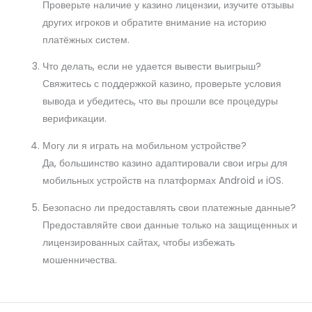
Проверьте наличие у казино лицензии, изучите отзывы
других игроков и обратите внимание на историю
платёжных систем.
Что делать, если не удается вывести выигрыш?
Свяжитесь с поддержкой казино, проверьте условия
вывода и убедитесь, что вы прошли все процедуры
верификации.
Могу ли я играть на мобильном устройстве?
Да, большинство казино адаптировали свои игры для
мобильных устройств на платформах Android и iOS.
Безопасно ли предоставлять свои платежные данные?
Предоставляйте свои данные только на защищенных и
лицензированных сайтах, чтобы избежать
мошенничества.