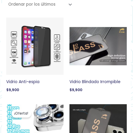
Vidrio Anti-espia
Vidrio Blindado Irrompible
$
9,900
$
9,900
El
El
precio
precio
¡Oferta!
original
actual
era:
es:
$34,900.
$22,900.