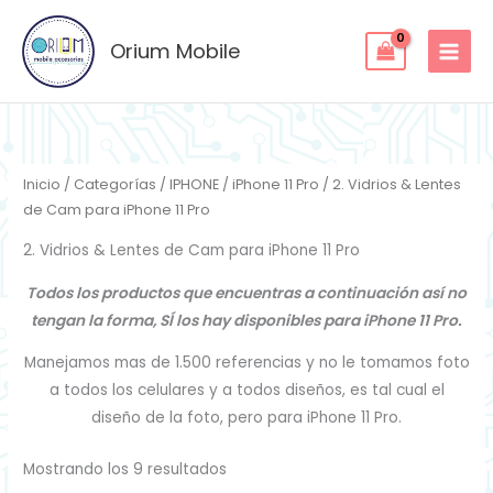
Ordenado
Ir
por
los
al
Orium Mobile
últimos
contenido
Inicio
/
Categorías
/
IPHONE
/
iPhone 11 Pro
/ 2. Vidrios & Lentes
de Cam para iPhone 11 Pro
2. Vidrios & Lentes de Cam para iPhone 11 Pro
Todos los productos que encuentras a continuación así no
tengan la forma, SÍ los hay disponibles para iPhone 11 Pro.
Manejamos mas de 1.500 referencias y no le tomamos foto
a todos los celulares y a todos diseños, es tal cual el
diseño de la foto, pero para iPhone 11 Pro.
Mostrando los 9 resultados