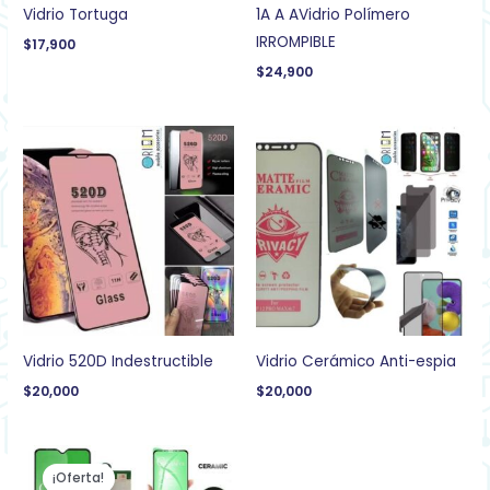
Vidrio Tortuga
1A A AVidrio Polímero
IRROMPIBLE
$
17,900
$
24,900
Vidrio 520D Indestructible
Vidrio Cerámico Anti-espia
$
20,000
$
20,000
El
El
precio
precio
¡Oferta!
original
actual