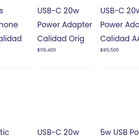
s
USB-C 20w
USB-C 20
hone
Power Adapter
Power Ada
alidad
Calidad Orig
Calidad A
$
116,400
$
85,500
tic
USB-C 20w
5w USB P