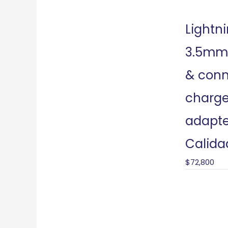
Lightni
3.5mm
& conn
charg
adapte
Calida
$
72,800