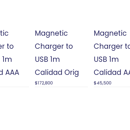
tic
Magnetic
Magnetic
r to
Charger to
Charger t
 1m
USB 1m
USB 1m
d AAA
Calidad Orig
Calidad A
$
172,800
$
45,500