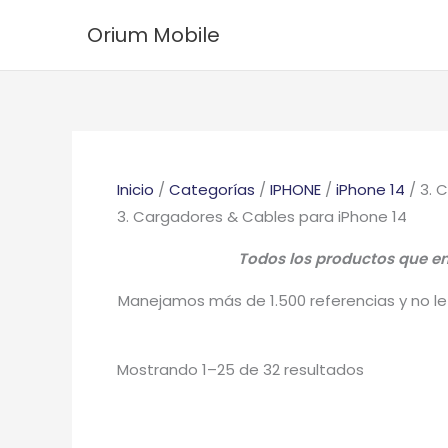
Ir
Ordenado
Orium Mobile
al
por
contenido
los
últimos
Inicio
/
Categorías
/
IPHONE
/
iPhone 14
/ 3. 
3. Cargadores & Cables para iPhone 14
Todos los productos que enc
Manejamos más de 1.500 referencias y no le 
Mostrando 1–25 de 32 resultados