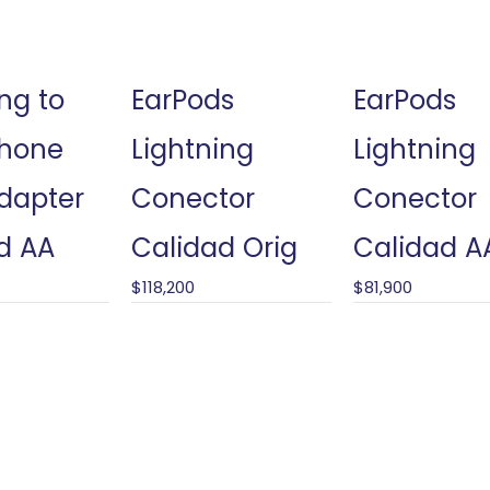
ng to
EarPods
EarPods
hone
Lightning
Lightning
dapter
Conector
Conector
d AA
Calidad Orig
Calidad A
$
118,200
$
81,900