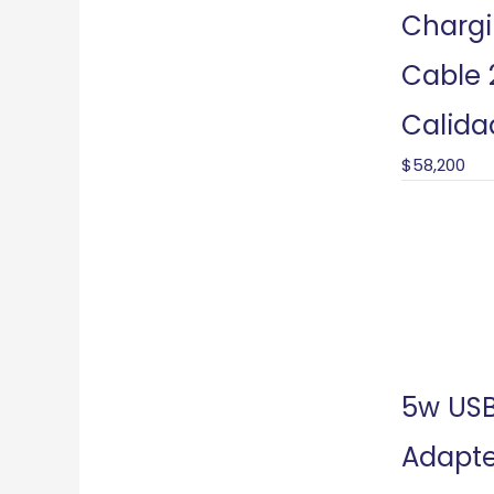
Charg
Cable 2
Calida
$
58,200
5w USB
Adapte