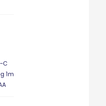
B-C
ng 1m
AA