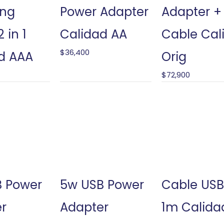
ing
Power Adapter
Adapter +
 in 1
Calidad AA
Cable Cal
$
36,400
d AAA
Orig
$
72,900
 Power
5w USB Power
Cable US
r
Adapter
1m Calida