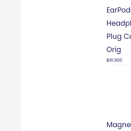
EarPod
Headp
Plug C
Orig
$
81,900
Magne