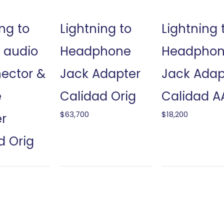
ng to
Lightning to
Lightning 
 audio
Headphone
Headpho
ector &
Jack Adapter
Jack Adap
e
Calidad Orig
Calidad A
$
63,700
$
18,200
r
d Orig