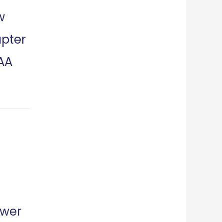
w
pter
AA
ower