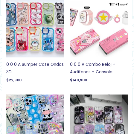
0 0 0 A Bumper Case Ondas
0 0 0 A Combo Reloj +
3D
Audífonos + Consola
$
22,900
$
149,900