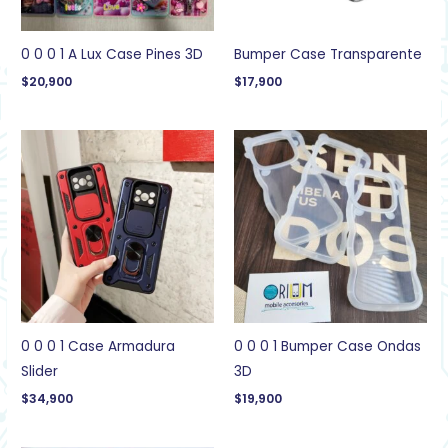
0 0 0 1 A Lux Case Pines 3D
Bumper Case Transparente
$
20,900
$
17,900
0 0 0 1 Case Armadura
0 0 0 1 Bumper Case Ondas
Slider
3D
$
34,900
$
19,900