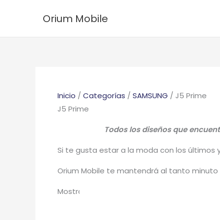
Ir
Ordenado
Orium Mobile
al
por
contenido
los
últimos
Inicio
/
Categorías
/
SAMSUNG
/ J5 Prime
J5 Prime
Todos los diseños que encuentr
Si te gusta estar a la moda con los últimos 
Orium Mobile te mantendrá al tanto minuto 
Mostrando 1–25 de 76 resultados