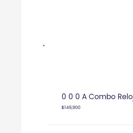
0 0 0 A Combo Relo
$
149,900