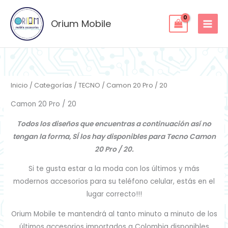
Ordenado
Ir
por
los
al
Orium Mobile
últimos
contenido
Inicio
/
Categorías
/
TECNO
/ Camon 20 Pro / 20
Camon 20 Pro / 20
Todos los diseños que encuentras a continuación así no
tengan la forma, SÍ los hay disponibles para Tecno Camon
20 Pro / 20.
Si te gusta estar a la moda con los últimos y más
modernos accesorios para su teléfono celular, estás en el
lugar correcto!!!
Orium Mobile te mantendrá al tanto minuto a minuto de los
últimos accesorios importados a Colombia disponibles