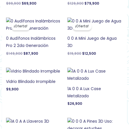
$
99,900
$
69,900
$
129,900
$
79,900
El
El
El
El
precio
precio
precio
precio
¡Oferta!
¡Oferta!
original
actual
original
actual
era:
es:
era:
es:
$149,900.
$87,900.
$19,900.
$12,500.
0 Audífonos Inalámbricos
0 0 A Mini Juego de Agua
Pro 2 2da Generación
3D
$
149,900
$
87,900
$
19,900
$
12,500
Vidrio Blindado Irrompible
1A 0 0 A Lux Case
$
9,900
Metalizado
$
26,900