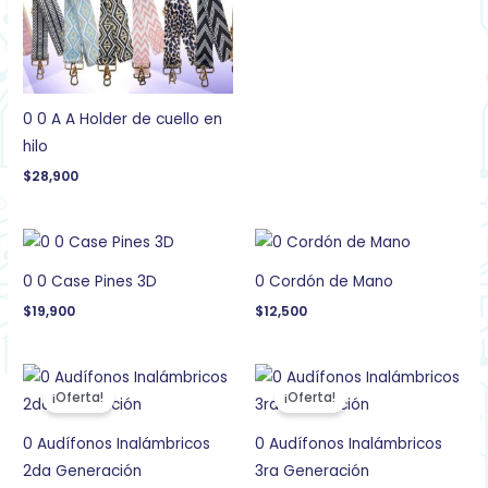
0 0 A A Holder de cuello en
hilo
$
28,900
0 0 Case Pines 3D
0 Cordón de Mano
$
19,900
$
12,500
El
El
El
El
precio
precio
precio
precio
¡Oferta!
¡Oferta!
original
actual
original
actual
era:
es:
era:
es:
$99,900.
$69,900.
$129,900.
$79,900.
0 Audífonos Inalámbricos
0 Audífonos Inalámbricos
2da Generación
3ra Generación