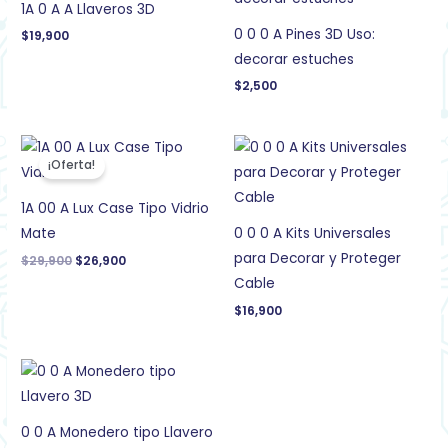
1A 0 A A Llaveros 3D
0 0 0 A Pines 3D Uso:
$
19,900
decorar estuches
$
2,500
El
El
precio
precio
¡Oferta!
original
actual
era:
es:
$29,900.
$26,900.
1A 00 A Lux Case Tipo Vidrio
Mate
0 0 0 A Kits Universales
para Decorar y Proteger
$
29,900
$
26,900
Cable
$
16,900
0 0 A Monedero tipo Llavero