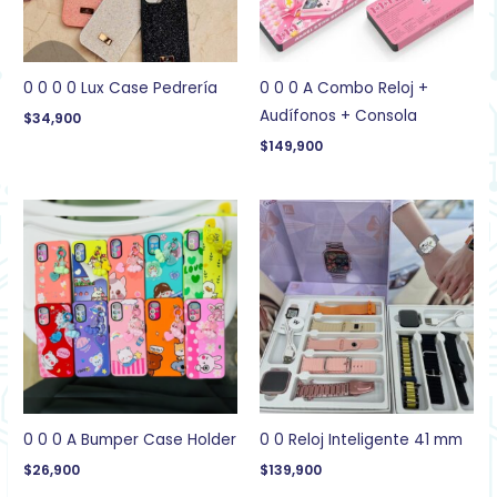
0 0 0 0 Lux Case Pedrería
0 0 0 A Combo Reloj +
Audífonos + Consola
$
34,900
$
149,900
0 0 0 A Bumper Case Holder
0 0 Reloj Inteligente 41 mm
$
26,900
$
139,900