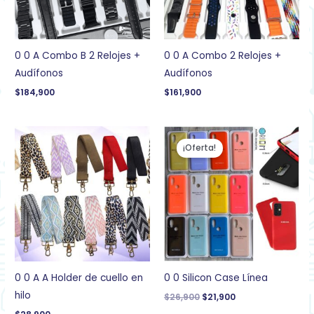
0 0 A Combo B 2 Relojes +
0 0 A Combo 2 Relojes +
Audífonos
Audífonos
$
184,900
$
161,900
El
El
precio
precio
¡Oferta!
original
actual
era:
es:
$26,900.
$21,900.
0 0 A A Holder de cuello en
0 0 Silicon Case Línea
hilo
$
26,900
$
21,900