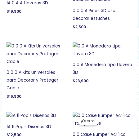
1A 0 A A Llaveros 3D
0 0 0 A Pines 3D Uso:
$
19,900
decorar estuches
$
2,500
0 0 A Monedero tipo Llavero
0 0 0 A Kits Universales
3D
para Decorar y Proteger
$
23,900
Cable
$
16,900
El
El
precio
precio
¡Oferta!
original
actual
1A 11 Pop’s Diseños 3D
era:
es:
$22,900.
$20,900.
0 0 Case Bumper Acrílico
$
12,500