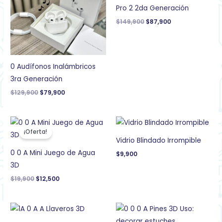
Pro 2 2da Generación
$
149,900
$
87,900
0 Audífonos Inalámbricos
3ra Generación
$
129,900
$
79,900
El
El
precio
precio
¡Oferta!
original
actual
Vidrio Blindado Irrompible
era:
es:
$19,900.
$12,500.
0 0 A Mini Juego de Agua
$
9,900
3D
$
19,900
$
12,500