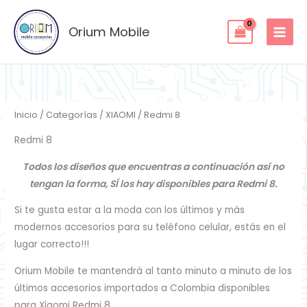
Ordenado
Ir
por
los
al
Orium Mobile
últimos
contenido
Inicio
/
Categorías
/
XIAOMI
/ Redmi 8
Redmi 8
Todos los diseños que encuentras a continuación así no
tengan la forma, SÍ los hay disponibles para Redmi 8.
Si te gusta estar a la moda con los últimos y más
modernos accesorios para su teléfono celular, estás en el
lugar correcto!!!
Orium Mobile te mantendrá al tanto minuto a minuto de los
últimos accesorios importados a Colombia disponibles
para Xiaomi Redmi 8.