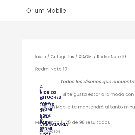
Ordenado
Ir
por
Orium Mobile
los
al
últimos
contenido
Inicio
/
Categorías
/
XIAOMI
/ Redmi Note 10
Redmi Note 10
Todos los diseños que encuentras
2.
1.
VIDRIOS
Si te gusta estar a la moda con 
ESTUCHES
&
PARA
LENTES
Orium Mobile te mantendrá al tanto minu
REDMI
DE
NOTE
CAM
3.
10
Mostrando 1–25 de 98 resultados
PARA
CARGADORES
22
REDMI
&
PRODUCTOS
NOTE