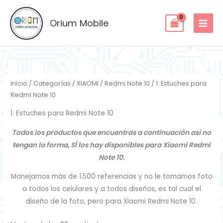
Ordenado
Ir
por
los
al
Orium Mobile
últimos
contenido
Inicio
/
Categorías
/
XIAOMI
/
Redmi Note 10
/ 1. Estuches para
Redmi Note 10
1. Estuches para Redmi Note 10
Todos los productos que encuentras a continuación así no
tengan la forma, SÍ los hay disponibles para Xiaomi Redmi
Note 10.
Manejamos más de 1.500 referencias y no le tomamos foto
a todos los celulares y a todos diseños, es tal cual el
diseño de la foto, pero para Xiaomi Redmi Note 10.