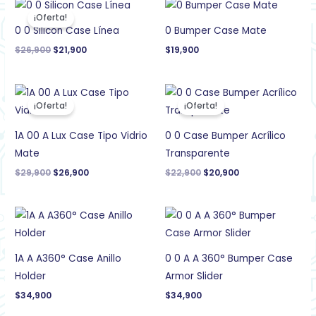
El
El
precio
precio
¡Oferta!
original
actual
0 0 Silicon Case Línea
0 Bumper Case Mate
era:
es:
$26,900.
$21,900.
$
26,900
$
21,900
$
19,900
El
El
El
El
precio
precio
precio
precio
¡Oferta!
¡Oferta!
original
actual
original
actual
era:
es:
era:
es:
$29,900.
$26,900.
$22,900.
$20,900.
1A 00 A Lux Case Tipo Vidrio
0 0 Case Bumper Acrílico
Mate
Transparente
$
29,900
$
26,900
$
22,900
$
20,900
1A A A360° Case Anillo
0 0 A A 360° Bumper Case
Holder
Armor Slider
$
34,900
$
34,900