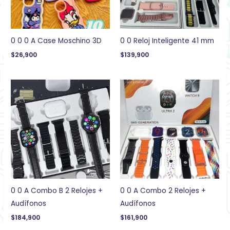
0 0 0 A Case Moschino 3D
0 0 Reloj Inteligente 41 mm
$
26,900
$
139,900
0 0 A Combo B 2 Relojes +
0 0 A Combo 2 Relojes +
Audífonos
Audífonos
$
184,900
$
161,900