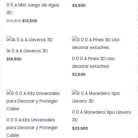
$19,900.
$12,500.
0 0 A Mini Juego de Agua
$
9,900
3D
$
19,900
$
12,500
1A 0 A A Llaveros 3D
0 0 0 A Pines 3D Uso:
$
19,900
decorar estuches
$
2,500
0 0 A Monedero tipo Llavero
0 0 0 A Kits Universales
3D
para Decorar y Proteger
$
23,900
Cable