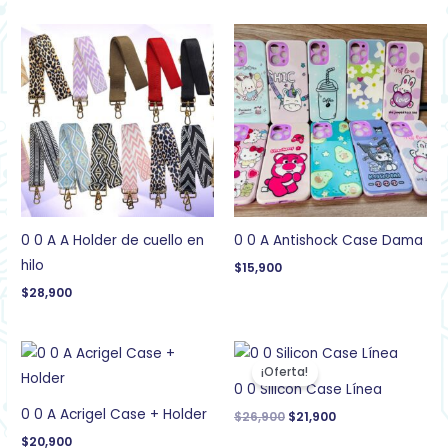
0 0 A A Holder de cuello en
0 0 A Antishock Case Dama
hilo
$
15,900
$
28,900
El
El
precio
precio
¡Oferta!
original
actual
0 0 Silicon Case Línea
era:
es:
$26,900.
$21,900.
0 0 A Acrigel Case + Holder
$
26,900
$
21,900
$
20,900