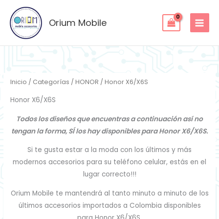
Ordenado
Ir
por
los
al
Orium Mobile
últimos
contenido
Inicio
/
Categorías
/
HONOR
/ Honor X6/X6S
Honor X6/X6S
Todos los diseños que encuentras a continuación así no
tengan la forma, SÍ los hay disponibles para Honor X6/X6S.
Si te gusta estar a la moda con los últimos y más
modernos accesorios para su teléfono celular, estás en el
lugar correcto!!!
Orium Mobile te mantendrá al tanto minuto a minuto de los
últimos accesorios importados a Colombia disponibles
para Honor X6/X6S.