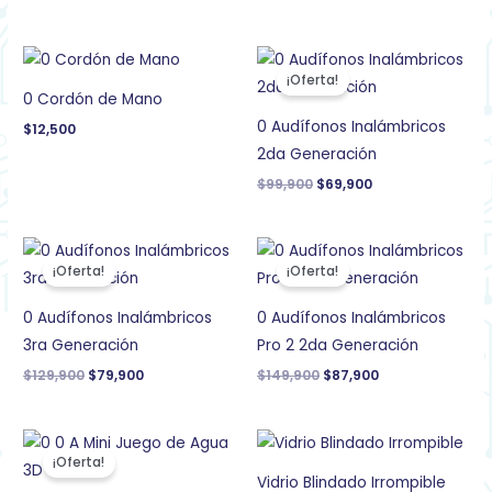
El
El
precio
precio
¡Oferta!
original
actual
0 Cordón de Mano
era:
es:
$99,900.
$69,900.
0 Audífonos Inalámbricos
$
12,500
2da Generación
$
99,900
$
69,900
El
El
El
El
precio
precio
precio
precio
¡Oferta!
¡Oferta!
original
actual
original
actual
era:
es:
era:
es:
$129,900.
$79,900.
$149,900.
$87,900.
0 Audífonos Inalámbricos
0 Audífonos Inalámbricos
3ra Generación
Pro 2 2da Generación
$
129,900
$
79,900
$
149,900
$
87,900
El
El
precio
precio
¡Oferta!
original
actual
Vidrio Blindado Irrompible
era:
es: