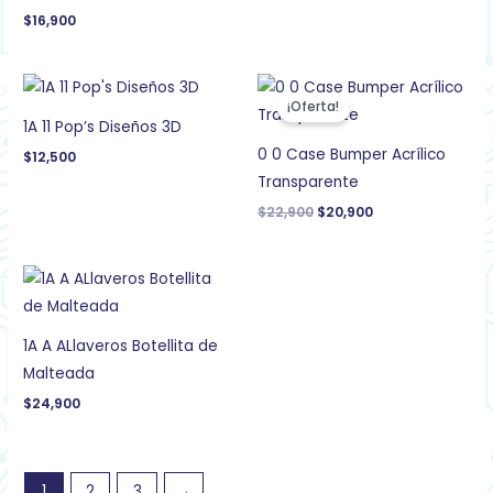
$
16,900
El
El
precio
precio
¡Oferta!
original
actual
1A 11 Pop’s Diseños 3D
era:
es:
$22,900.
$20,900.
0 0 Case Bumper Acrílico
$
12,500
Transparente
$
22,900
$
20,900
1A A ALlaveros Botellita de
Malteada
$
24,900
1
2
3
→