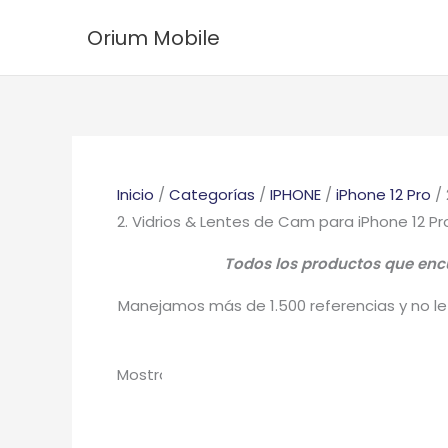
Ir
Ordenado
Orium Mobile
al
por
contenido
los
últimos
Inicio
/
Categorías
/
IPHONE
/
iPhone 12 Pro
/ 
2. Vidrios & Lentes de Cam para iPhone 12 Pr
Todos los productos que encue
Manejamos más de 1.500 referencias y no le 
Mostrando los 11 resultados