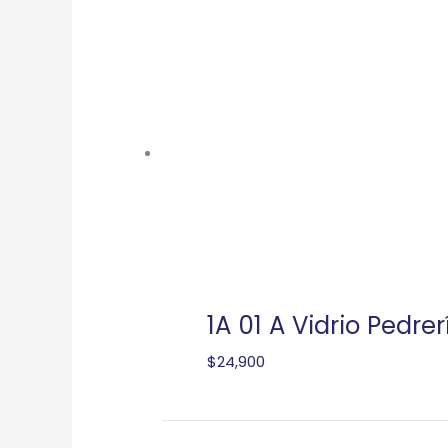
1A 01 A Vidrio Pedrer
$
24,900
El
El