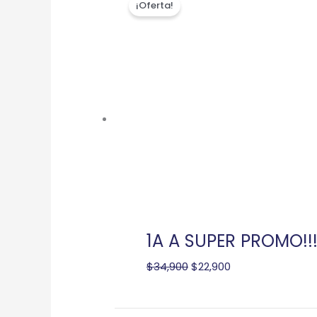
¡Oferta!
precio
precio
original
actual
era:
es:
$34,900.
$22,900.
1A A SUPER PROMO!!
$
34,900
$
22,900