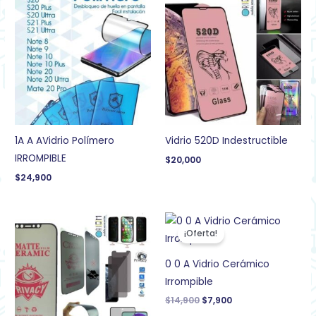
1A A AVidrio Polímero
Vidrio 520D Indestructible
IRROMPIBLE
$
20,000
$
24,900
El
El
precio
precio
¡Oferta!
original
actual
era:
es:
$14,900.
$7,900.
0 0 A Vidrio Cerámico
Irrompible
$
14,900
$
7,900