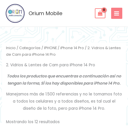
Ordenado
Ir
por
los
al
Orium Mobile
últimos
contenido
Inicio
/
Categorías
/
IPHONE
/
iPhone 14 Pro
/ 2. Vidrios & Lentes
de Cam para iPhone 14 Pro
2. Vidrios & Lentes de Cam para iPhone 14 Pro
Todos los productos que encuentras a continuación así no
tengan la forma, SÍ los hay disponibles para iPhone 14 Pro.
Manejamos más de 1.500 referencias y no le tomamos foto
a todos los celulares y a todos diseños, es tal cual el
diseño de la foto, pero para iPhone 14 Pro.
Mostrando los 12 resultados