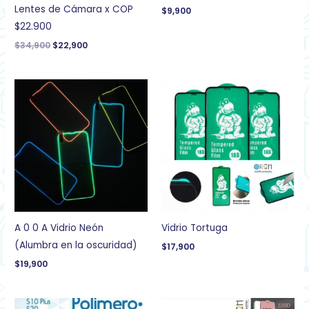
Lentes de Cámara x COP
$
9,900
$22.900
$
34,900
$
22,900
A 0 0 A Vidrio Neón
Vidrio Tortuga
(Alumbra en la oscuridad)
$
17,900
$
19,900