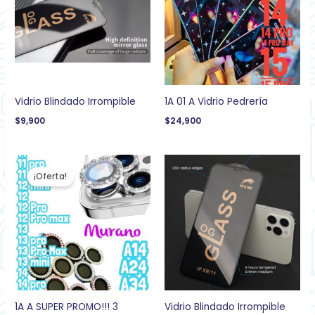
Vidrio Blindado Irrompible
1A 01 A Vidrio Pedrería
$
9,900
$
24,900
El
El
precio
precio
¡Oferta!
original
actual
era:
es:
$34,900.
$22,900.
1A A SUPER PROMO!!! 3
Vidrio Blindado Irrompible