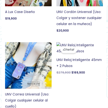
A Lux Case Diseño
UNV Cordón Universal (Uso:
Colgar y sostener cualquier
$
19,900
celular en la muñeca)
$
20,900
El
El
precio
precio
¡Oferta!
original
actual
era:
es:
$279,900.
$169,900.
UNV Reloj Inteligente 45mm
+ 2 Pulsos
$
279,900
$
169,900
UNV Correa Universal (Uso:
Colgar cualquier celular al
cuello)