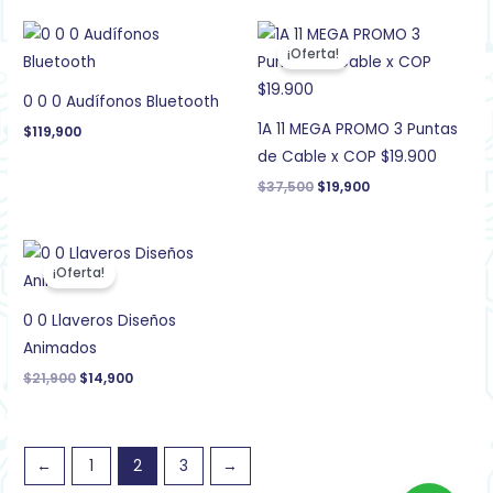
El
El
precio
precio
¡Oferta!
original
actual
era:
es:
$37,500.
$19,900.
0 0 0 Audífonos Bluetooth
1A 11 MEGA PROMO 3 Puntas
$
119,900
de Cable x COP $19.900
$
37,500
$
19,900
El
El
precio
precio
¡Oferta!
original
actual
era:
es:
$21,900.
$14,900.
0 0 Llaveros Diseños
Animados
$
21,900
$
14,900
←
1
2
3
→