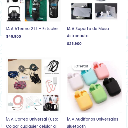
1A A ATermo 2 Lt + Estuche
1A A Soporte de Mesa
Astronauta
$
49,900
$
25,900
El
El
precio
precio
¡Oferta!
original
actual
era:
es:
$69,900.
$37,900.
1A A Correa Universal (Uso:
1A A Audífonos Universales
Colgar cualquier celular al
Bluetooth