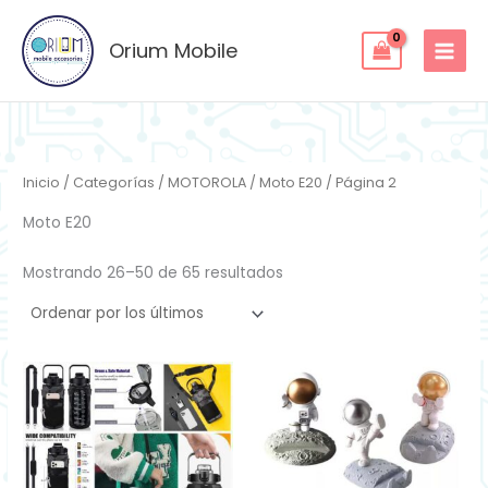
Ordenado
Ir
por
los
al
Orium Mobile
últimos
contenido
Inicio
/
Categorías
/
MOTOROLA
/
Moto E20
/ Página 2
Moto E20
Mostrando 26–50 de 65 resultados