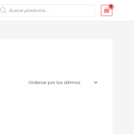
úsqueda
e
roductos