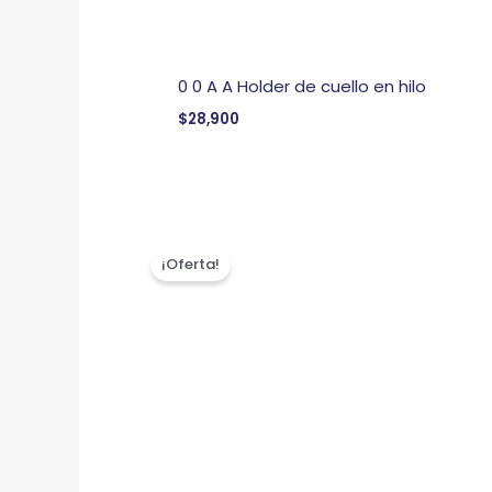
0 0 A A Holder de cuello en hilo
$
28,900
El
El
precio
precio
¡Oferta!
original
actual
era:
es:
$26,900.
$21,900.