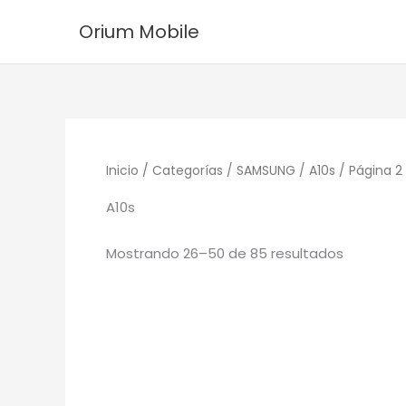
Ordenad
Ir
por
Orium Mobile
los
al
últimos
contenido
Inicio
/
Categorías
/
SAMSUNG
/
A10s
/ Página 2
A10s
Mostrando 26–50 de 85 resultados