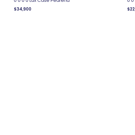
0 0 0 0 Lux Case Pedrería
0 0
$
34,900
$
22