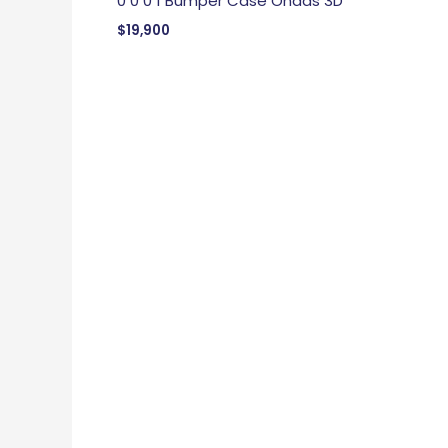
0 0 0 1 Bumper Case Ondas 3D
$
19,900