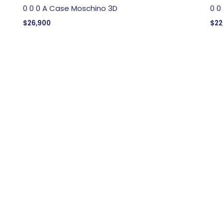
0 0 0 A Case Moschino 3D
0 0
$
26,900
$
22