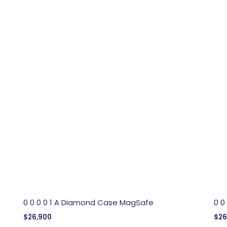
0 0 0 0 1 A Diamond Case MagSafe
0 0
$
26,900
$
26