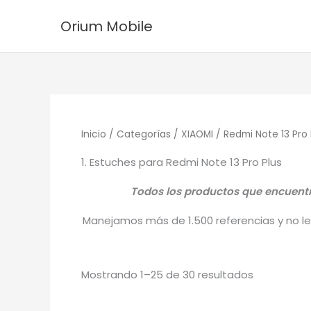
Ordenado
Ir
por
Orium Mobile
los
al
últimos
contenido
Inicio
/
Categorías
/
XIAOMI
/
Redmi Note 13 Pro 
1. Estuches para Redmi Note 13 Pro Plus
Todos los productos que encuentra
Manejamos más de 1.500 referencias y no le 
Mostrando 1–25 de 30 resultados