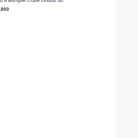
 0 A Bumper Case Ondas 3D
,900