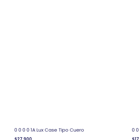
0 0 0 0 1A Lux Case Tipo Cuero
0 0
$
27,900
$
17