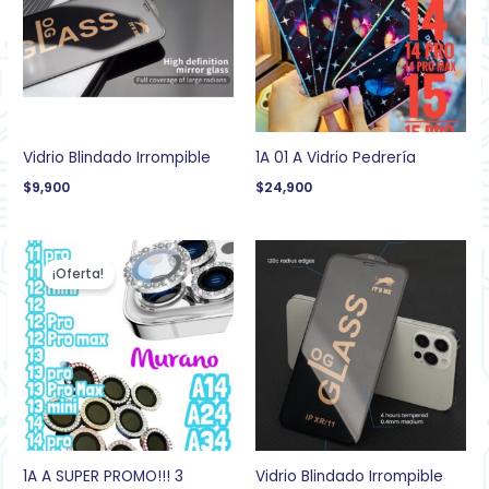
Vidrio Blindado Irrompible
1A 01 A Vidrio Pedrería
$
9,900
$
24,900
El
El
precio
precio
¡Oferta!
original
actual
era:
es:
$34,900.
$22,900.
1A A SUPER PROMO!!! 3
Vidrio Blindado Irrompible