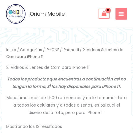
Ordenado
Ir
por
los
al
Orium Mobile
últimos
contenido
Inicio
/
Categorías
/
IPHONE
/
iPhone 11
/ 2. Vidrios & Lentes de
Cam para iPhone 11
2. Vidrios & Lentes de Cam para iPhone 11
Todos los productos que encuentras a continuación así no
tengan la forma, SÍ los hay disponibles para iPhone 11.
Manejamos mas de 1.500 referencias y no le tomamos foto
a todos los celulares y a todos diseños, es tal cual el
diseño de la foto, pero para iPhone 11.
Mostrando los 13 resultados