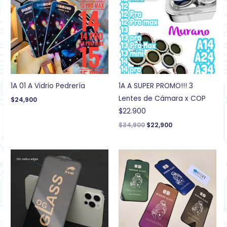
era:
es:
$34,900.
$22,900.
1A 01 A Vidrio Pedrería
1A A SUPER PROMO!!! 3
Lentes de Cámara x COP
$
24,900
$22.900
$
34,900
$
22,900