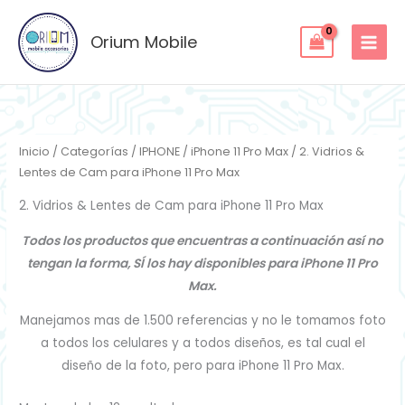
Ordenado
Ir
por
los
al
Orium Mobile
últimos
contenido
Inicio
/
Categorías
/
IPHONE
/
iPhone 11 Pro Max
/ 2. Vidrios &
Lentes de Cam para iPhone 11 Pro Max
2. Vidrios & Lentes de Cam para iPhone 11 Pro Max
Todos los productos que encuentras a continuación así no
tengan la forma, SÍ los hay disponibles para iPhone 11 Pro
Max.
Manejamos mas de 1.500 referencias y no le tomamos foto
a todos los celulares y a todos diseños, es tal cual el
diseño de la foto, pero para iPhone 11 Pro Max.