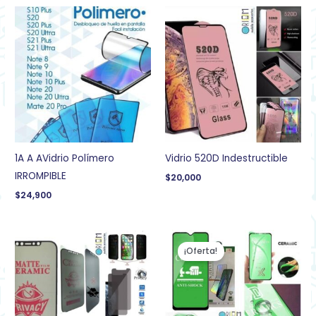
1A A AVidrio Polímero
Vidrio 520D Indestructible
IRROMPIBLE
$
20,000
$
24,900
El
El
precio
precio
¡Oferta!
original
actual
era:
es:
$14,900.
$7,900.