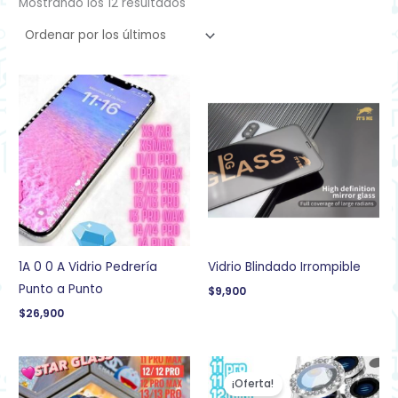
Mostrando los 12 resultados
1A 0 0 A Vidrio Pedrería
Vidrio Blindado Irrompible
Punto a Punto
$
9,900
$
26,900
El
El
precio
precio
¡Oferta!
original
actual